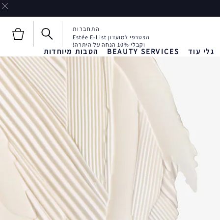
התחברות
הצטרפי למועדון Estée E-List
וקבלי 10% הנחה על היתרה!
גלי עוד
BEAUTY SERVICES
הטבות מיוחדות
חדש!
חדש!
Liquid Envy