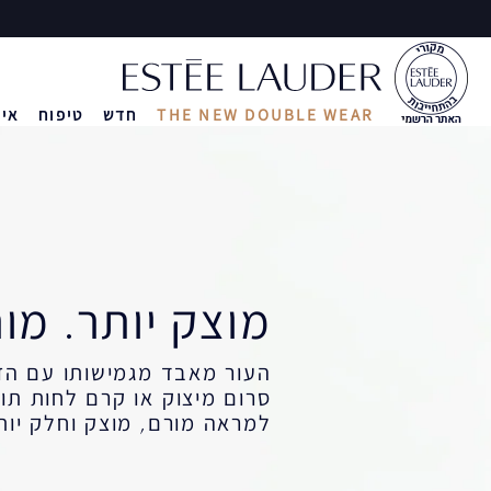
THE NEW DOUBLE WEAR
חדש
טיפוח
איפ
ואיפור
יפה ב-3 דקות
עמידות לאורך 24 שעות
בחירת מייק-אפ
מזוודת טיפוח ואיפור
ה
ה
ה
מוצק יותר. מור
העור מאבד מגמישותו עם הז
סרום מיצוק או קרם לחות תומ
למראה מורם, מוצק וחלק יות