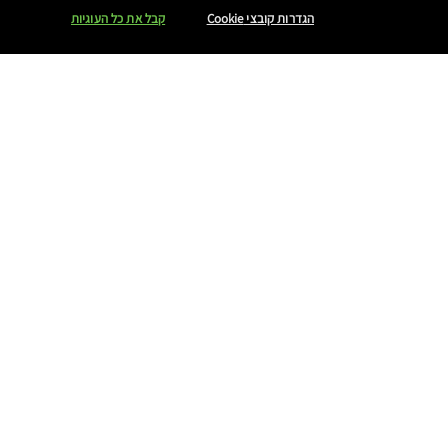
הגדרות קובצי Cookie
קבל את כל העוגיות
הטבות מיוחדות
מועדון ESTÉE E-LIST
ניתן לפנות אלינו ב-WHATSAPP
...
אודות אסתי לאודר
קריירה
מידע אודות התאגיד
דו"ח שכר שווה לעובד ולעובדת 2025