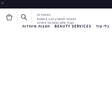
התחברות
הצטרפי למועדון Estée E-List
וקבלי 10% הנחה על היתרה!
גלי עוד
BEAUTY SERVICES
הטבות מיוחדות
חדש!
חדש!
Liquid Envy