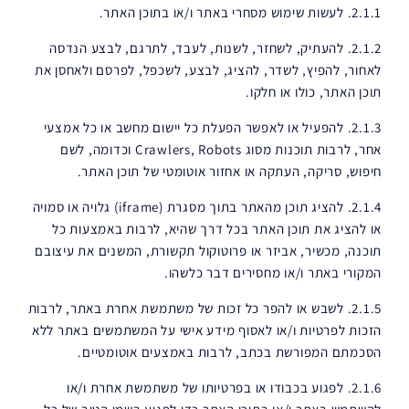
2.1.1. לעשות שימוש מסחרי באתר ו/או בתוכן האתר.
2.1.2. להעתיק, לשחזר, לשנות, לעבד, לתרגם, לבצע הנדסה
לאחור, להפיץ, לשדר, להציג, לבצע, לשכפל, לפרסם ולאחסן את
תוכן האתר, כולו או חלקו.
2.1.3. להפעיל או לאפשר הפעלת כל יישום מחשב או כל אמצעי
אחר, לרבות תוכנות מסוג Crawlers, Robots וכדומה, לשם
חיפוש, סריקה, העתקה או אחזור אוטומטי של תוכן האתר.
2.1.4. להציג תוכן מהאתר בתוך מסגרת (iframe) גלויה או סמויה
או להציג את תוכן האתר בכל דרך שהיא, לרבות באמצעות כל
תוכנה, מכשיר, אביזר או פרוטוקול תקשורת, המשנים את עיצובם
המקורי באתר ו/או מחסירים דבר כלשהו.
2.1.5. לשבש או להפר כל זכות של משתמשת אחרת באתר, לרבות
הזכות לפרטיות ו/או לאסוף מידע אישי על המשתמשים באתר ללא
הסכמתם המפורשת בכתב, לרבות באמצעים אוטומטיים.
2.1.6. לפגוע בכבודו או בפרטיותו של משתמשת אחרת ו/או