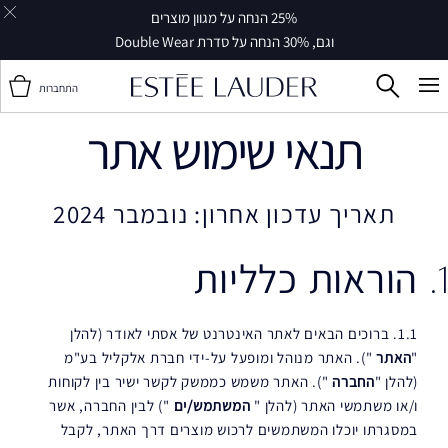
25% הנחה על מגוון מוצרים
וגם, 30% הנחה על סדרת Double Wear
התחברות
תנאי שימוש אתר
תאריך עדכון אחרון: נובמבר 2024
הוראות כלליות
1.1. ברוכים הבאים לאתר האינטרנט של אסתי לאודר (להלן
"
האתר
"). האתר מנוהל ומופעל על-ידי חברת אלקליל בע"מ
(להלן "
החברה
"). האתר משמש כממשק לקשר ישיר בין לקוחות
ו/או משתמשי האתר (להלן "
המשתמש/ים
") לבין החברה, אשר
במסגרתו יוכלו המשתמשים לרכוש מוצרים דרך האתר, לקבל