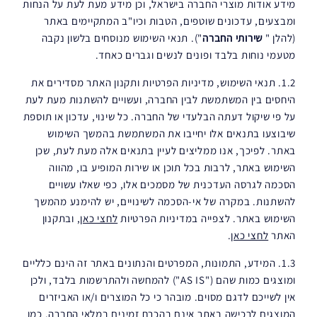
מידע אודות מוצרי החברה בישראל, וכן מידע מעת לעת על הנחות
ומבצעים, עדכונים שוטפים, הטבות וכיו"ב המתקיימים באתר
(להלן "
שירותי החברה
"). תנאי השימוש מנוסחים בלשון נקבה
מטעמי נוחות בלבד ופונים לנשים וגברים כאחד.
1.2. תנאי השימוש, מדיניות הפרטיות ותקנון האתר מסדירים את
היחסים בין המשתמשת לבין החברה, ועשויים להשתנות מעת לעת
על פי שיקול דעתה הבלעדי של החברה. כל שינוי, עדכון או תוספת
שיבוצעו בתנאים אלו יחייבו את המשתמשת בהמשך השימוש
באתר. לפיכך, אנו ממליצים לעיין בתנאים אלה מעת לעת, שכן
השימוש באתר, לרבות בכל תוכן או שירות המופיע בו, מהווה
הסכמה לגרסה העדכנית של מסמכים אלו, כפי שאלו עשויים
להשתנות. במקרה של אי-הסכמה לשינויים, יש להימנע מהמשך
השימוש באתר. לצפייה במדיניות הפרטיות
לחצי כאן
, ובתקנון
האתר
לחצי כאן
.
1.3. המידע, התמונות, המפרטים והנתונים באתר זה הינם כלליים
ומוצגים כמות שהם ("AS IS") להמחשה ולהתרשמות בלבד, ולכן
אין לשייכם לדגם מסוים. מובהר כי כל המוצרים ו/או האביזרים
המוצגים לרכישה באתר אינם בהכרח זמינים במלאי החברה. כמו