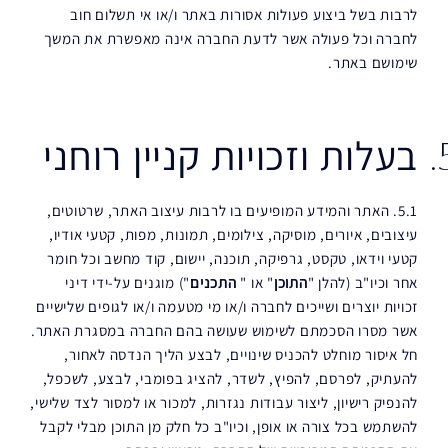
לרבות בשל ביצוע פעולות אסורות באתר ו/או אי תשלום חוב
לחברה וכל פעולה אשר לדעת החברה אינה מאפשרת את המשך
שימושם באתר.
בעלות וזכויות קניין רוחני
5.1. האתר והמידע המופיעים בו לרבות עיצוב האתר, שרטוטים,
עיצובים, איורים, מוסיקה, צילומים, תמונות, מפות, קטעי אודיו,
קטעי וידאו, טקסט, גרפיקה, תוכנה, יישום, קוד מחשב וכל חומר
אחר וכיו"ב (להלן "
התוכן
" או "
התכנים
") מוגנים על-ידי דיני
זכויות יוצרים ושייכים לחברה ו/או מי מטעמה ו/או לגופים שלישיים
אשר מסרו הסכמתם לשימוש שעושה בהם החברה במסגרת האתר.
חל איסור מוחלט להכניס שינויים, לבצע הליך הנדסה לאחור,
להעתיק, לפרסם, להפיץ, לשדר, להציג בפומבי, לבצע, לשכפל,
להנפיק רישיון, ליצור עבודות נגזרות, למכור או למסור לצד שלישי,
להשתמש בכל צורה או אופן, וכיו"ב כל חלק מן התוכן מבלי לקבל