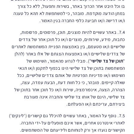
בו וכל היבט אחר הכרוך באתר, בשירות ותפעול, ללא כל צורך
במתן הודעה מוקדמת. מובהר, כי למשתמשת לא תהא כל טענה
ו/או דרישה ו/או תביעה כלפי החברה בגין האמור.
7.4. באתר עשויים להיות מוצגים, תוכן, פרסומים, פרסומות,
כתבות, מידע, שירותים, מוצרים ו/או כל תוכן אחר של צדדים
שלישיים ו/או מטעמם, בין באמצעות הפניית המשתמשת לאתרים
של צדדים שלישיים ו/או באמצעות הצגתם של אלו באתר (להלן
"
תוכן של צד שלישי
"). מבלי לגרוע מהאמור, השימוש של
המשתמשת בתוכן של צד שלישי הינו בכפוף לתקנון ו/או תנאי
השימוש ו/או מדיניות הפרטיות של אותם צדדים שלישיים, ככל
שאלה קיימים. מובהר, כי כל חוות דעת, הבעת עמדה, עצה,
הצהרה, הצעה, אינפורמציה, שירות ו/או כל תוכן אחר בתוכן של
צד שלישי, הינם של אותו צד שלישי והחברה אינה מעורבת
ביצירתם, עריכתם ו/או הפעלתם.
7.5. נוסף על האמור, באתר עשויים להיכלל גם קישורים ('לינקים')
לאתרי אינטרנט אחרים, אשר אינם מופעלים על-ידי החברה.
הקישורים נועדו אך ורק לנוחותם ולידיעתם של המשתמשים.