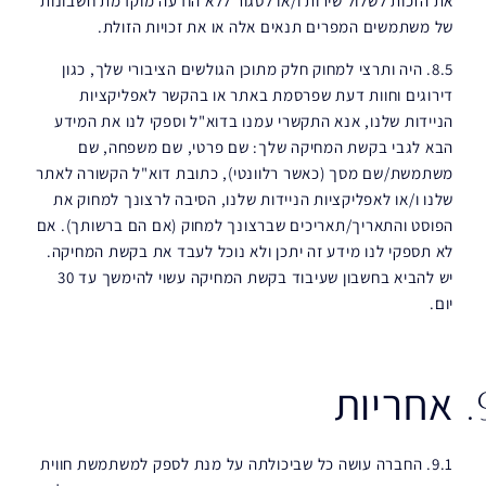
את הזכות לשלול שירות ו/או לסגור ללא הודעה מוקדמת חשבונות
של משתמשים המפרים תנאים אלה או את זכויות הזולת.
8.5. היה ותרצי למחוק חלק מתוכן הגולשים הציבורי שלך, כגון
דירוגים וחוות דעת שפרסמת באתר או בהקשר לאפליקציות
הניידות שלנו, אנא התקשרי עמנו בדוא"ל וספקי לנו את המידע
הבא לגבי בקשת המחיקה שלך: שם פרטי, שם משפחה, שם
משתמשת/שם מסך (כאשר רלוונטי), כתובת דוא"ל הקשורה לאתר
שלנו ו/או לאפליקציות הניידות שלנו, הסיבה לרצונך למחוק את
הפוסט והתאריך/תאריכים שברצונך למחוק (אם הם ברשותך). אם
לא תספקי לנו מידע זה יתכן ולא נוכל לעבד את בקשת המחיקה.
יש להביא בחשבון שעיבוד בקשת המחיקה עשוי להימשך עד 30
יום.
אחריות
9.1. החברה עושה כל שביכולתה על מנת לספק למשתמשת חווית