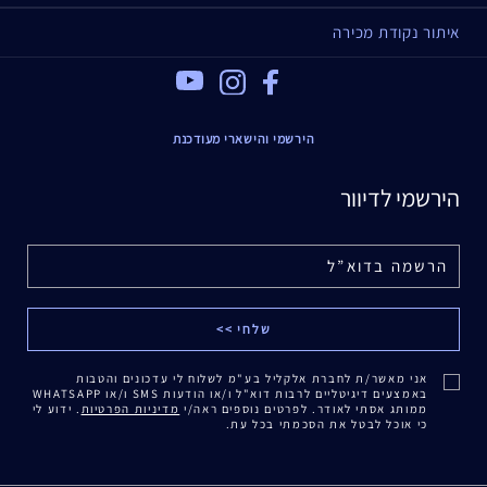
איתור נקודת מכירה
Youtube
Instagram
Facebook
הירשמי והישארי מעודכנת
הירשמי לדיוור
אני מאשר/ת לחברת אלקליל בע"מ לשלוח לי עדכונים והטבות
באמצעים דיגיטליים לרבות דוא"ל ו/או הודעות SMS ו/או WHATSAPP
ממותג אסתי לאודר. לפרטים נוספים ראה/י
מדיניות הפרטיות
. ידוע לי
כי אוכל לבטל את הסכמתי בכל עת.