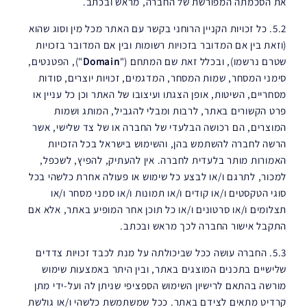
את הסכמתה המפורשת של החברה, מראש ובכתב.
5.2. כל זכויות הקניין הרוחני בקשר עם האתר מכל מין וסוג שהוא
(וזאת בין אם המדובר בזכויות רשומות ובין אם המדובר בזכויות
שטרם נרשמו), ובכלל זאת שם המתחם ("
Domain
"), הפטנטים,
סימני המסחר, שמות המסחר, המדגמים, זכויות יוצרים, סודות
מסחריים, השיטות, אופן הצגתו ועיצובו של האתר וכן כל עניין או
פרט הקשורים באתר, לרבות ומבלי להגביל, המותג ושמות
המוצרים, הם רכושה הבלעדי של החברה או של צד שלישי, אשר
הרשה לחברה להשתמש בהן, והשימוש בישראל בכל הזכויות
האמורות מותר בלעדית לחברה. אין להעתיק, להפיץ, לשכפל,
למכור, לתרגם ו/או לבצע כל שימוש או פעולה אחרת כלשהי בכל
סוגי הטקסטים ו/או קודים ו/או תמונות ו/או סמני מסחר ו/או
תצלומים ו/או סרטונים ו/או כל תוכן אחר המופיע באתר, אלא אם
התקבל אישור החברה לכך מראש ובכתב.
5.3. החברה עושה ככל שביכולתה על מנת לכבד זכויות צדדים
שלישיים בתכנים המוצגים באתר, ובין היתר באמצעות שימוש
מורשה בהתאם לרישיון השימוש הספציפי שניתן לה ועל-ידי מתן
קרדיט מתאים לצידם באתר. ככל שמשתמשת כלשהי ו/או גולשת