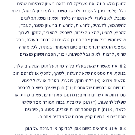
לתוכן גולשים זה. את מעניקה לנו בזאת רישיון לצמיתות שהינו
כלל עולמי, ניתן להעברה ולרישוי משנה, בלתי ניתן לביטול, בלתי
מוגבל, לא בלעדי, ללא תמורה כלשהי ושאינו נושא תמלוגים
להשתמש, להעתיק, להרשות, להרשות ברישיון משנה, לעבד,
להפיץ, להציג, להציג לציבור, לשכפל, להעביר, לתקן, לערוך
ולהשתמש בכל אופן אחר בתוכן גולשים זה ברחבי העולם, בכל
אמצעי התקשורת המוכרים כיום ושיפותחו בעתיד, לכל מטרה
שהיא, לרבות ולא מוגבל לפיתוח, ייצור, הפצה ושיווק מוצרים.
8.2. את מאשרת שאת בעלת כל הזכויות על תוכן הגולשים שלך.
בנוסף, את מסכימה שלא להעלות, לשתף, להפיץ או לפרסם תוכן
גולשים שהוא: (א) בלתי חוקי, פוגעני, מטריד או עלול לפגוע
בזכויות או ברגשות של אחרים; (ב) תוכן שאינך רשאית לפרסם
מכוח חוק או קשרים חוזיים; (ג) תוכן שאת יודעת שאינו מדויק או
שעלול להטעות; (ד) תוכן שקיבלת עבורו תמורה מצד שלישי
כלשהו; או (ה) תוכן שמפר זכויות יוצרים, פטנטים, סימנים
מסחריים או זכויות קניין אחרות של צדדים אחרים.
8.3. איננו אחראים בשום אופן לבדיקה או הערכה של תוכן