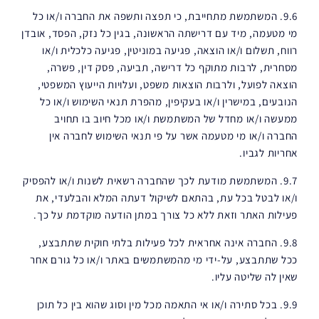
9.6. המשתמשת מתחייבת, כי תפצה ותשפה את החברה ו/או כל
מי מטעמה, מיד עם דרישתה הראשונה, בגין כל נזק, הפסד, אובדן
רווח, תשלום ו/או הוצאה, פגיעה במוניטין, פגיעה כלכלית ו/או
מסחרית, לרבות מתוקף כל דרישה, תביעה, פסק דין, פשרה,
הוצאה לפועל, ולרבות הוצאות משפט, ועלויות הייעוץ המשפטי,
הנובעים, במישרין ו/או בעקיפין, מהפרת תנאי השימוש ו/או כל
ממעשה ו/או מחדל של המשתמשת ו/או מכל חיוב בו תחויב
החברה ו/או מי מטעמה אשר על פי תנאי השימוש לחברה אין
אחריות לגביו.
9.7. המשתמשת מודעת לכך שהחברה רשאית לשנות ו/או להפסיק
ו/או לבטל בכל עת, בהתאם לשיקול דעתה המלא והבלעדי, את
פעילות האתר וזאת ללא כל צורך במתן הודעה מוקדמת על כך.
9.8. החברה אינה אחראית לכל פעילות בלתי חוקית שתתבצע,
ככל שתתבצע, על-ידי מי מהמשתמשים באתר ו/או כל גורם אחר
שאין לה שליטה עליו.
9.9. בכל סתירה ו/או אי התאמה מכל מין וסוג שהוא בין כל תוכן