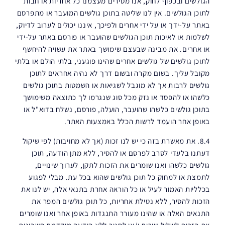
הגולשים ובכפוף לחוק, אנו מסירים מעצמנו כל אחריות או חבות
לתוכן הגולשים. אין לנו שליטה בתוכן גולשים המועבר או מתפרסם
באתר על-ידך או על ידי אחרים ולפיכך, איננו יכולים לערוב לדיוק,
לשלמות או לאיכות תוכן הגולשים שהועבר או פורסם באתר על-ידי
או אחרים. את מבינה שבעצם שימושך באתר את עשויה להיחשף
לתוכן גולשים של גולשים אחרים שהינו פוגעני, בלתי הולם או בלתי
מקובל עליך. בשום מקרה ובשום דרך לא נהיה אחראים לתוכן
גולשים לרבות אך לא מוגבל לשגיאות או השמטות בתוכן גולשים
כלשהו או להפסד או נזק מכל סוג שנגרמו לך כתוצאה משימושך
בתוכן גולשים כלשהו שהועבר, הועלה, פורסם, נשלח בדוא"ל או
באופן אחר הועמד לרשות הכלל באמצעות האתר.
8.4. את מאשרת בזה כי יש לנו זכות (אך לא מחויבות) לפי שיקול
דעתנו בלעדי לסרב לפרסם או להסיר, ללא מתן הודעה, תוכן
גולשים כלשהו ואנו שומרים את הזכות לתקן, לערוך שינויים,
לתמצת או למחוק כל תוכן גולשים שהוא בכל עת. מבלי לפגוע
בכלליות האמור לעיל או כל הוראה אחרת בתנאי אלה, יש לנו את
הזכות להסיר, ללא נטילת אחריות, כל תוכן גולשים המפר את
התנאים האלה או שהינו מעורר התנגדות באופן אחר ואנו שומרים