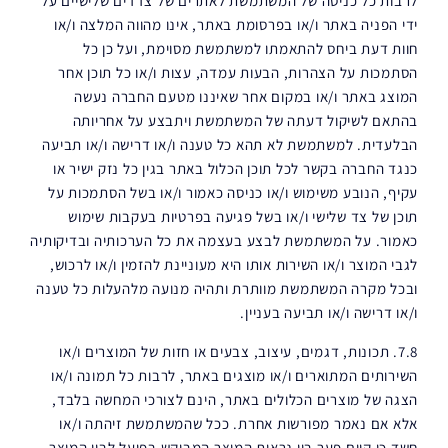
לרבות כל כניסה של המשתמשת לאתרים של צדדים שלישיים על
ידי הפניה באתר ו/או בפרסומת באתר, אינו מהווה המלצה ו/או
חוות דעת ביחס להתאמתו למשתמשת מסוימת, ועל כן כל
הסתמכות על הצהרות, הבעות עמדה, עצות ו/או כל תוכן אחר
המוצג באתר ו/או במקום אחר שאיננו מטעם החברה נעשה
בהתאם לשיקול דעתה של המשתמשת ויתבצע על אחריותה
הבלעדית. למשתמשת לא תהא כל טענה ו/או דרישה ו/או תביעה
כנגד החברה בקשר לכל תוכן הכלול באתר בגין כל נזק ישיר או
עקיף, הנובע משימוש ו/או כניסה כאמור ו/או בשל הסתמכות על
תוכן של צד שלישי ו/או בשל פגיעה בפרטיות בעקבות שימוש
כאמור. על המשתמשת לבצע בעצמה את כל הערכותיה ובדיקותיה
לגבי המוצר ו/או השירות אותו היא מעוניינת להזמין ו/או לרכוש,
ובכל מקרה המשתמשת מוותרת ותהיה מנועה מלהעלות כל טענה
ו/או דרישה ו/או תביעה בעניין.
7.8. תכונות, דגמים, עיצוב, צבעים או חזות של המוצרים ו/או
השירותים המתוארים ו/או מוצגים באתר, לרבות כל תמונה ו/או
הצגה של מוצרים הכלולים באתר, הינם לצורכי המחשה בלבד,
אלא אם נאמר מפורשות אחרת. ככל שהמשתמשת זיהתה ו/או
חשד כי קיים פער בין נראות המוצר המבוקש בפועל לבין המוצר