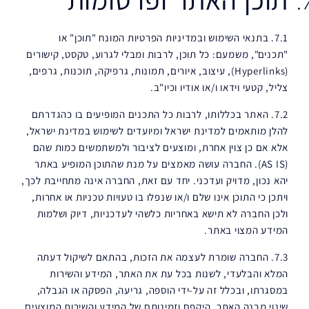
תוכן האתר ופרסומות
7.1. בתנאי השימוש ובמדיניות הפרטיות המונח "תוכן" או
"תכנים", משמעם: כל תוכן, לרבות ומבלי לגרוע, טקסט, קישורים
(Hyperlinks), עיצוב, איורים, תמונות, גרפיקה, תוכנות, גרפים,
צליל, קטעי וידאו ו/או אודיו וכיו"ב.
7.2. האתר בכללותו, לרבות כל התכנים המופיעים בו כהגדרתם
להלן מותאמים למדינת ישראל ומיועדים לשימוש במדינת ישראל,
אלא אם כן צוין אחרת, ומוצעים לציבור ולמשתמשים כמות שהם
(AS IS). החברה עושה מאמצים על מנת שהתוכן המופיע באתר
יהא נכון, מדויק ועדכני. יחד עם זאת, החברה אינה מתחייבת לכך,
ויתכן כי התוכן אינו שלם ו/או שנפלו בו טעויות טכניות או אחרות,
ולכן החברה לא תישא באחריות כלשהי לעדכניות, דיוק ושלמות
המידע המצוי באתר.
7.3. החברה שומרת לעצמה את הזכות, בהתאם לשיקול דעתה
המלא והבלעדי, לשנות בכל עת את האתר, המידע והשירות
במסגרתו, ובכלל זה על-ידי הוספה, גריעה, הפסקה או הגבלה,
שינוי מבנה האתר, היקפם וזמינותם של המידע והשירות המוצעים