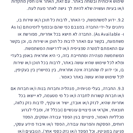
שימוש איכותית ובטוחה באתר. עם זאת, האתר אינו חסין מתקלות
ו/או בעיות ועשויה שלא להיות לך גישה לאתר מעת לעת.
9.2. ידוע למשתמשת, כי האתר, לרבות כל תוכן ו/או שירות בו,
ניתנים על-ידי החברה במצבם כפי שהם ובכפוף לזמינותם (As Is
ו- As Available). החברה לא תישא בכל אחריות, מפורשת או
משתמעת, בקשר עם האתר לרבות כל תוכן או שירות בו, וכן בקשר
עם התאמתם למטרה ספציפית ו/או לדרישות המשתמשת.
המשתמשת מצהירה ומתחייבת בזה, כי היא אחראית באופן בלעדי
ומלא לכל שימוש שהיא עושה באתר, לרבות בכל תוכן ו/או שירות
בו, וכי ידוע לו שהחברה אינה אחראית, בין במישרין בין בעקיפין,
לכל שימוש שהיא עושה באתר כאמור.
9.3. החברה, בעלי מניותיה, מנהליה וחברות בנות ו/או חברות אם
ו/או חברות קשורות לחברה ו/או כל מי מטעמה, לא יישאו בכל
אחריות שהיא, לנזק ו/או אובדן, ישיר או עקיף, לרבות נזק נלווה,
תוצאתי, אקראי או פיצויים עונשיים (ובכלל זה, ומבלי לגרוע
מכלליות האמור, פיצויים בגין הפסד עבודה ועסקים, הפסד
רווחים, הפסקות והפרעות עבודה, הפסד ו/או איבוד מידע עסקי,
פגיעה במוניטין, וכל הפסד ו/או נזק כספי אחר), הנובעים ו/או