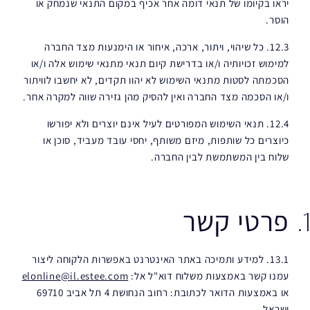
יראו בקיומו של תנאי דומה אחר אכיף במקום התנאי שנמחק או
הוסר.
12.3. כל שיהוי, ויתור, ארכה, איחור או הימנעות מצד החברה
למימוש זכויותיה ו/או בדרישת קיום תנאי מתנאי שימוש אלה ו/או
הסכמתה לסטות מתנאי השימוש לא יהוו תקדים, לא יחשבו לוויתור
ו/או הסכמה מצד החברה ואין להסיק מהן גזירה שווה למקרה אחר.
12.4. תנאי השימוש המפורטים לעיל אינם יוצרים ולא יפורשו
כיוצרים כל שותפות, מיזם משותף, יחסי עובד מעביד, סוכן או
שלוח בין המשתמשת לבין החברה.
פרטי קשר
13.1. למידע ותמיכה באתר האינטרנט באפשרות הלקוחה ליצור
עמנו קשר באמצעות משלוח דוא"ל אל:
elonline@il.estee.com
או באמצעות הדואר לכתובת: רחוב הנחושת 4 תל אביב 69710
ישראל.