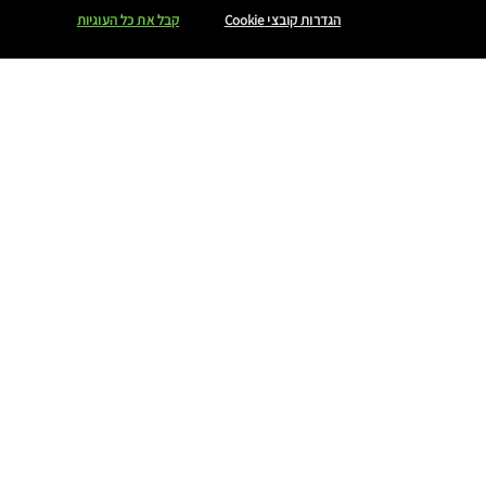
הגדרות קובצי Cookie
קבל את כל העוגיות
הטבות מיוחדות
מועדון ESTÉE E-LIST
ניתן לפנות אלינו ב-WHATSAPP
...
אודות אסתי לאודר
קריירה
מידע אודות התאגיד
דו"ח שכר שווה לעובד ולעובדת 2025