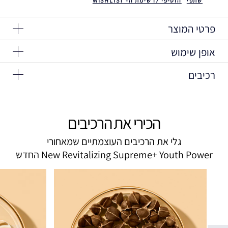
שתפי
הוסיפי לרשימת ה- WISHLIST
פרטי המוצר
אופן שימוש
העור שלך יכול ליהנות מכל היתרונות: מוצקות, חוזק, זוהר ומראה
מורם יותר. כל אלה בפורמולה אולטרה קלילה ומרעננת.
רכיבים
למרוח על הפנים והצוואר בוקר וערב, רצוי לאחר סרום מתקן.
עם 99% של פריחת הבוקר של ההיביסקוס ותמציות מורינגה
רכיבים עיקריים
בלעדיות, תוכלי להעצים את עורך כך שיחשוף את פוטנציאל
תמצית זרעי מורינגה אולייפרה: תמצית** מצמח המורינגה
הנעורים שלו. החוויה בלתי רגילה
הכירי את הרכיבים
אולייפרה, הקרוי לעתים קרובות "עץ החיים".
גלי את הרכיבים העוצמתיים שמאחורי
89% אמרו שהעור נראה יותר
(1)
מורם
החדש New Revitalizing Supreme+ Youth Power
95% אמרו שהעור מרגיש יותר
(2)
מוצק
87% אמרו
(1) כמו גם
(3)
שהקווים והקמטים
קווי הצוואר
הצטמצמו.
93% הסכימו שהעור נראה זוהר יותר ומרגיש חזק, רווי
יותר
ומוזן
(2)