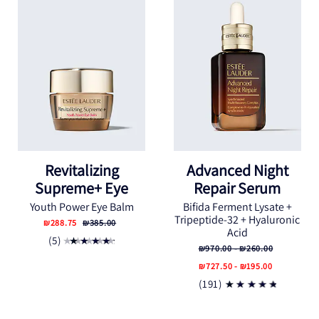
Revitalizing
Advanced Night
Supreme+ Eye
Repair Serum
Youth Power Eye Balm
Bifida Ferment Lysate +
Tripeptide-32 + Hyaluronic
₪288.75
₪385.00
Acid
(5)
₪260.00 - ₪970.00
₪195.00 - ₪727.50
(191)