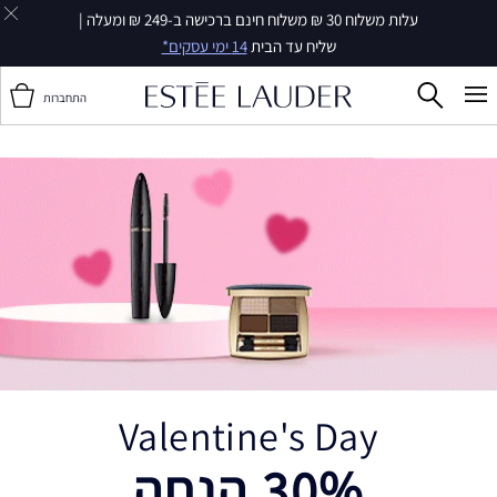
עלות משלוח 30 ₪ משלוח חינם ברכישה ב-249 ₪ ומעלה |
שליח עד הבית
14 ימי עסקים*
התחברות
Valentine's Day
30% הנחה