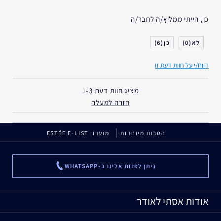
האם קיבלת במתנה?
לא
כן, הייתי ממליץ/ה לחבר/ה
גיל
25 - 34
סוג העור
רגיל- מעורב
6
0
דאגות העור
גוון עור אחיד
דווח/י על חוות דעת זו
אני משתמש/ת באסתי לאודר
1-2 שנים
במשך
מציג חוות דעת
1-3
חזרה למעלה
הטבות מיוחדות
מועדון ESTÉE E-LIST
ניתן לפנות אלינו ב-WHATSAPP
...
אודות אסתי לאודר