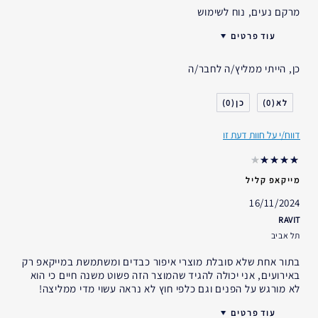
מרקם נעים, נוח לשימוש
עוד פרטים
האם קיבלת במתנה?
לא
כן, הייתי ממליץ/ה לחבר/ה
גיל
35 - 44
סוג העור
רגיל- מעורב
0
0
דאגות העור
הרמה/מיצוק
דווח/י על חוות דעת זו
אני משתמש/ת באסתי לאודר
10-20 שנים
במשך
מייקאפ קליל
16/11/2024
RAVIT
תל אביב
בתור אחת שלא סובלת מוצרי איפור כבדים ומשתמשת במייקאפ רק
באירועים, אני יכולה להגיד שהמוצר הזה פשוט משנה חיים כי הוא
לא מורגש על הפנים וגם כלפי חוץ לא נראה עשוי מדי ממליצה!
עוד פרטים