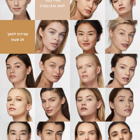
77499)]
<ILN51378>
עמיד בפני
לחות ואינו נמרח
לאורך זמן העור מרגיש נינוח, עדין, רך וחלק יותר. נראה אחיד יותר
ועם פחות פגמים .
כל טיפה יקרת ערך של המייק-אפ מועשרת
85% רכיבים מטפחי עור:
עמידות למשך
ברכיבים חיוניים לעור.
24 שעות
-
המסייעת בהזנה ובחיזוק. כוללת שמן זרעי
תערובת שמנים בוטניים
מדופום, שמן קלנדולה ושמן זרעי ורדים.
-
עוטפים את השמנים ומעניקים גימור נעים, קליל
חלקיקי חימר רך
וזוהר שמתייצב במהירות, ומונע שמנוניות .
-
חידוש והבהרה: שילוב של גלוקוזאמין ותמצית פטריית טרמטס,
הפועלים יחד כדי להחליק את מרקם העור ולשפר את גוון העור
לאורך זמן.
-
מסייעים בהענקת מנה של לחות מיידית
סוכרי לחות וגליצרין