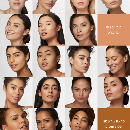
ומתמשכת לאורך כל היום.
*בהתאם לתקן ISO 16128. ממקורות צמחיים, ממקורות מינרליים שאינם כימיקלים
ו/או ממים.
כיסוי בינוני
עד מלא
רך למגע, מעוצב בצורת קצה אצבע
אפליקטור בלעדי
כיסוי
קליל
גימור
זוהר טבעי במיוחד
עובדות על הפורמולה
גוון עם הגנה SPF 20 רחבת טווח
מראה עור טבעי
ונטול פגמים