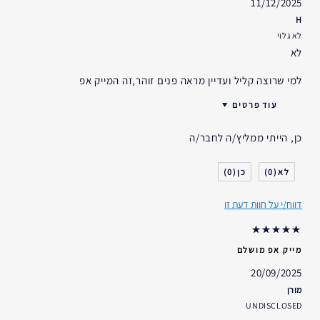
11/12/2025
H
לא גלוי
לא
למי שרוצה קליל ועדיין מראה פנים זוהר,זה המייק אפ
עוד פרטים
האם קיבלת במתנה?
לא
כן, הייתי ממליץ/ה לחבר/ה
גיל
45 - 54
סוג העור
רגיל- מעורב
0
0
דאגות העור
גוון עור אחיד
דווח/י על חוות דעת זו
אני משתמש/ת באסתי לאודר
10-20 שנים
במשך
מייק אפ מושלם
20/09/2025
מורן
UNDISCLOSED