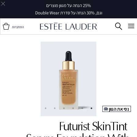
25% הנחה על מגוון מוצרים
וגם, 30% הנחה על סדרת Double Wear
התחברות
נסי את הגוון
Futurist SkinTint ‎