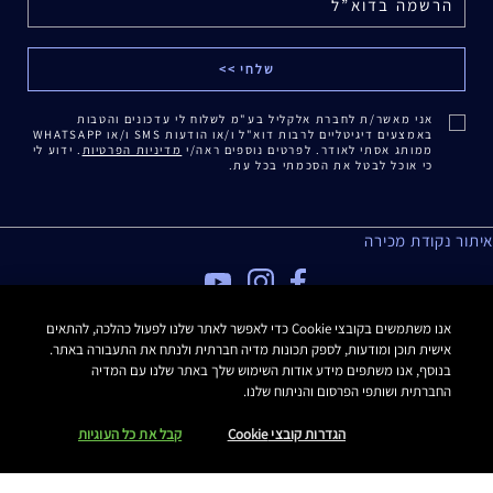
אני מאשר/ת לחברת אלקליל בע"מ לשלוח לי עדכונים והטבות
באמצעים דיגיטליים לרבות דוא"ל ו/או הודעות SMS ו/או WHATSAPP
ממותג אסתי לאודר. לפרטים נוספים ראה/י
מדיניות הפרטיות
. ידוע לי
כי אוכל לבטל את הסכמתי בכל עת.
איתור נקודת מכירה
מדיניות פרטיות
אנו משתמשים בקובצי Cookie כדי לאפשר לאתר שלנו לפעול כהלכה, להתאים
אישית תוכן ומודעות, לספק תכונות מדיה חברתית ולנתח את התעבורה באתר.
תנאי שימוש
בנוסף, אנו משתפים מידע אודות השימוש שלך באתר שלנו עם המדיה
תקנון האתר
החברתית ושותפי הפרסום והניתוח שלנו.
תקנון Estee E-List
הצהרת נגישות
הגדרות קובצי Cookie
קבל את כל העוגיות
Manage Site Cookies
כל הזכויות שמורות Estee Lauder 2016