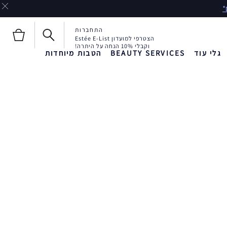
התחברות
הצטרפי למועדון Estée E-List
וקבלי 10% הנחה על היתרה!
גלי עוד
BEAUTY SERVICES
הטבות מיוחדות
חדש!
חדש!
Liquid Envy