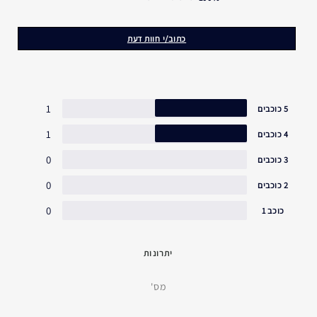
כתוב/י חוות דעת
*מבדיקת לקוחות שנערכה בקרב 111 נשים לאחר שימוש במוצר במשך 12 שבועות.
כיסוי
סרום משפר ריסים עם מברשת
1
5 כוכבים
1
4 כוכבים
עובדות על הפורמולה
0
3 כוכבים
נבדק אופטלמולוגית
נבדק דרמטולוגית
0
2 כוכבים
מתאים לעיניים רגישות, ולמרכיבות עדשות מגע
0
כוכב 1
יתרונות
מס'