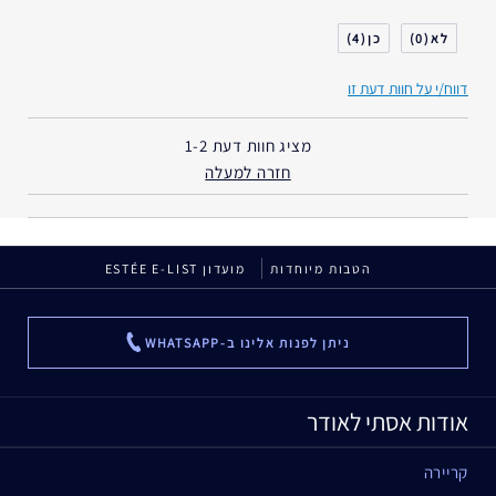
סוג העור
רגיל- מעורב
4
0
דאגות העור
הרמה/מיצוק
דווח/י על חוות דעת זו
אני משתמש/ת באסתי לאודר
למעלה מ- 20 שנים
במשך
מציג חוות דעת
1-2
חזרה למעלה
הטבות מיוחדות
מועדון ESTÉE E-LIST
ניתן לפנות אלינו ב-WHATSAPP
...
אודות אסתי לאודר
קריירה