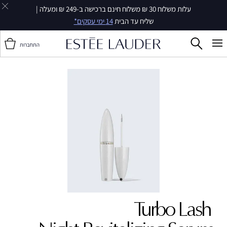
עלות משלוח 30 ₪ משלוח חינם ברכישה ב-249 ₪ ומעלה |
שליח עד הבית
14 ימי עסקים*
התחברות
Turbo Lash ‎