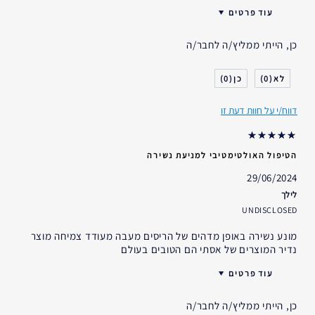
עוד פרטים
גיל
35 - 44
כן, הייתי ממליץ/ה לחבר/ה
סוג העור
רגיל- מעורב
דאגות העור
אחר
0
0
אני משתמש/ת באסתי לאודר
1-2 שנים
במשך
דווח/י על חוות דעת זו
הטיפול האולטימטיבי למניעת נשירה
29/06/2024
לילך
UNDISCLOSED
מונע נשירה באופן מדהים של הריסים מעבה מעודד צמיחה מוצר
נדיר המוצרים של אסתי הם הטובים בעולם
עוד פרטים
האם קיבלת במתנה?
לא
כן, הייתי ממליץ/ה לחבר/ה
גיל
35 - 44