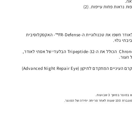
אה.
מדענים של אסתי לאודר חשפו את טכנולוגיית ה-FR-Defense™- האקסקלוסיבית
ביבתי גלוי.
טכנולוגיית Chronolux™ Power Signal הכולל את ה-Tripeptide-32 הבלעדי של אסתי לאודר,
 העור.
גם כשהחיים משאירים אותך ערה, קרם העיניים המתקדם לתיקון (Advanced Night Repair Eye)