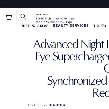
התחברות
הצטרפי למועדון Estée E-List
וקבלי 10% הנחה על היתרה!
גלי עוד
BEAUTY SERVICES
הטבות מיוחדות
Advanced Night 
חדש!
חדש!
Liquid Envy
Eye Supercharge
C
Synchronized 
Rec
22 חוות דעת