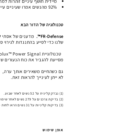
מיידית חושף עיניים זוהרות למר
92% מהנשים אמרו שעיניים עייפות נראות פחות עייפות. (2)
טכנולוגיה של הדור הבא
FR-Defense™.
שלנו כדי לסייע בהתנגדות לגירוי ס
מסייעת להגביר את כוח הנעורים של
לא ייתן לעינייך להראות זאת.
(1) נבדק קלינית על 52 נשים לאחר שבוע.
(2) בדיקת צרכנים על 279 נשים לאחר שימוש במוצר במשך 3 שבועות.
(3) בדיקות קליניות על 31 נשים הראו לחות מוגברת 100 שעות לאחר מריחה יחידה של המוצר.
אופן שימוש