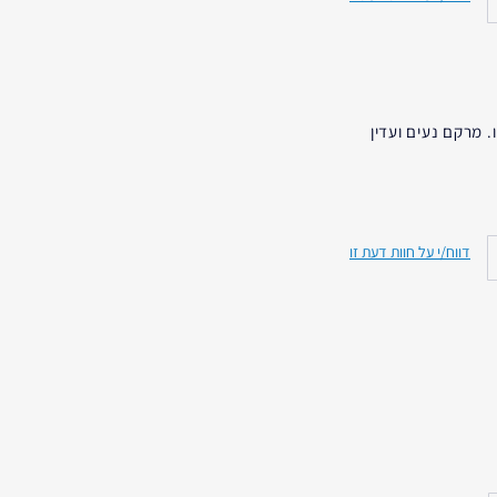
רגיל- מעורב
גוון עור אחיד
משך
10-20 שנים
 מרקם נעים ועדין
45 - 54
דווח/י על חוות דעת זו
לא
25 - 34