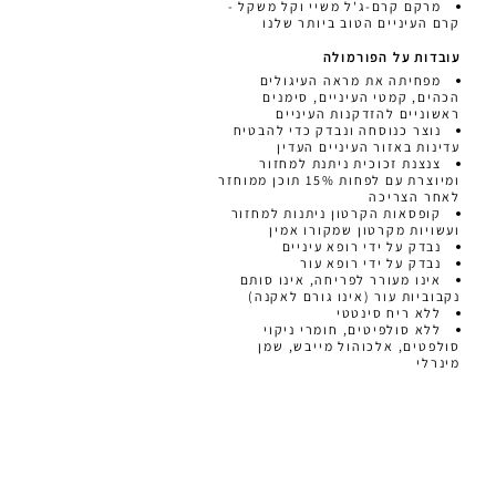
מרקם קרם-ג'ל משיי וקל משקל -
קרם העיניים הטוב ביותר שלנו
עובדות על הפורמולה
מפחיתה את מראה העיגולים
הכהים, קמטי העיניים, סימנים
ראשוניים להזדקנות העיניים
נוצר כנוסחה ונבדק כדי להבטיח
עדינות באזור העיניים העדין
צנצנת זכוכית ניתנת למחזור
ומיוצרת עם לפחות 15% תוכן ממוחזר
לאחר הצריכה
קופסאות הקרטון ניתנות למחזור
ועשויות מקרטון שמקורו אמין
נבדק על ידי רופא עיניים
נבדק על ידי רופא עור
אינו מעורר לפריחה, אינו סותם
נקבוביות עור (אינו גורם לאקנה)
ללא ריח סינטטי
ללא סולפיטים, חומרי ניקוי
סולפטים, אלכוהול מייבש, שמן
מינרלי