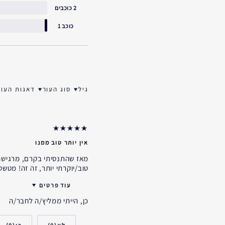
2 כוכבים
כוכב 1
גיל
סוג העור
דאגות העור
סנן ביקורות לפי גיל
סנן ביקורות לפי סוג ה
סנן ביקורו
אין יותר טוב ממנו
מאז שהתנסיתי בקרם, מרגישה 
טוב/יוקרתי יותר, זה זה! מטש
עוד פרטים
כן, הייתי ממליץ/ה לחבר/ה
האם קיבלת במתנה?
גיל