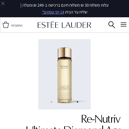
עלות משלוח 30 ₪ משלוח חינם ברכישה ב-249 ₪ ומעלה |
שליח עד הבית
14 ימי עסקים*
התחברות
Re-Nutriv ‎