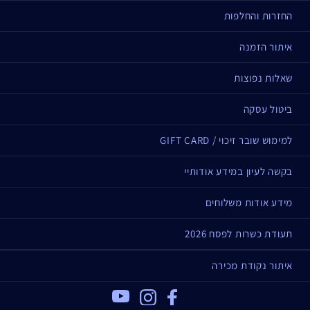
שעות.
החזרות והחלפות
עובדות על הפורמולה
איתור הזמנה
נבדק דרמטולוגית
שאלות נפוצות
אינו גורם להתפרצות פצעים ופצעונים, אינו סותם נקבוביות
אינו מכיל פארבנים, פתלטים, סולפטים, פראפין, וזלין, חומרי
ביטול עסקה
פורמלדהיד, אלכוהול מייבש או שמן מינרלי.
למימוש שובר זיכוי / GIFT CARD
אינו מכיל Sodium Lauryl Sulfate, Sodium Laureth
Sulfate, אלכוהול מייבש או שמן מינרלי.
בקשה לעיון במידע אודותיי
בקבוק זכוכית הניתן
למיחזור
מידע אודות משלוחים
תעודת כשרות לפסח 2026
איתור נקודת מכירה
Youtube
Instagram
Facebook