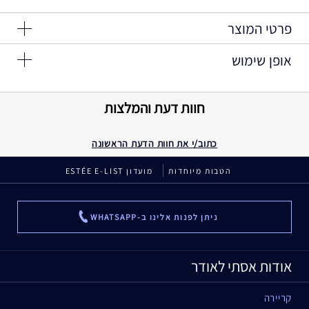
פרטי המוצר
אופן שימוש
סוד היופי האינסופי
הניחי בוקר וערב
קרם העיניים הרך והמרענן הזה, יגרום לעור שסביב עינייך להתחדש
חוות דעת והמלצות
ולשגשג. מכיל תמצית ג'נטיאן יקר ערך, טכנולוגיית -SIRTIVITY-
LP™ והזנה מחדשת לאזור העיניים העדין.
כתוב/י את חוות הדעת הראשונה
העיניים נראות מורמות להפליא, והן נפוחות פחות ומרגישות חזקות
הטבות מיוחדות
מועדון ESTÉE E-LIST
ועמידות בפני סימני גיל עתידיים. מראה הקמטים והעיגולים הכהים
מופחת באופן משמעותי.
ניתן לפנות אלינו ב-WHATSAPP
...
יוקרה מוכחת:
שבוע 1: העיניים נראות נפוחות פחות.
אודות אסתי לאודר
4 שבועות: העיניים מרגישות מוצקות יותר. עיגולים כהים וקמטים
מתחת לעיניים נראים מופחתים.
קריירה