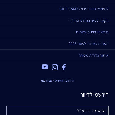
מעניק לעיניים מראה מורם ומואר יותר
למימוש שובר זיכוי / GIFT CARD
סוג עור
בקשה לעיון במידע אודותיי
רגיל
מעורב
מידע אודות משלוחים
אידיאלי עבור
תעודת כשרות לפסח 2026
הרמת אזור העיניים
חיזוק העור
איתור נקודת מכירה
קמטי עיניים
Youtube
Instagram
Facebook
עיגולים כהים, נפיחות
זוהר
הירשמי והישארי מעודכנת
עובדות על הפורמולה
הירשמי לדיוור
נבדק דרמטולוגית ואופטלמולוגית
אינו גורם לפצעונים, אינו סותם נקבוביות.