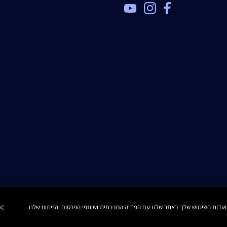
TOP
Re-Nutriv
Rich Foam Cleanser
125 מ"ל ₪390.00