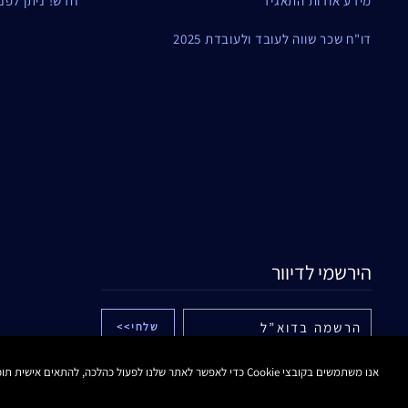
מידע אודות התאגיד
חדש! ניתן לפנות ל
דו"ח שכר שווה לעובד ולעובדת 2025
הירשמי לדיוור
אני מאשר/ת לחברת אלקליל בע"מ לשלוח לי
אנו משתמשים בקובצי Cookie כדי לאפשר לאתר שלנו לפעול כהלכה, להתאים אישית תוכן ומודעות, לספק תכונות מדיה חברתית ולנתח את התעבורה באתר. בנוסף, אנו משתפים מידע אודות השימוש שלך באתר שלנו עם המדיה החברתית ושותפי הפרסום והניתוח שלנו.
עדכונים והטבות באמצעים דיגיטליים לרבות דוא"ל
ו/או הודעות SMS ו/או WHATSAPP ממותג אסתי
לאודר. לפרטים נוספים ראה/י
מדיניות הפרטיות
.