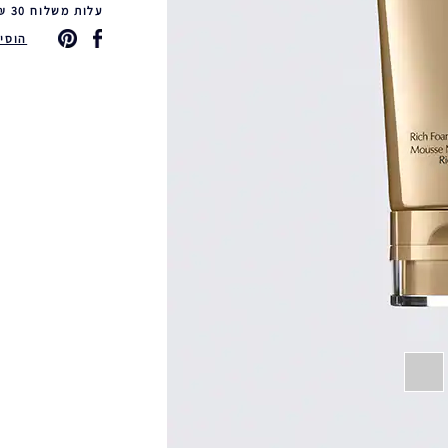
עלות משלוח 30 ₪ משלוח חינם ברכישה ב-249 ₪ ומעלה & החזרות חינם
הוסיפי