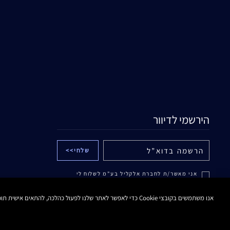
הירשמי לדיוור
אני מאשר/ת לחברת אלקליל בע"מ לשלוח לי
עדכונים והטבות באמצעים דיגיטליים לרבות דוא"ל
ו/או הודעות SMS ו/או WHATSAPP ממותג אסתי
לאודר. לפרטים נוספים ראה/י
מדיניות הפרטיות
.
אנו משתמשים בקובצי Cookie כדי לאפשר לאתר שלנו לפעול כהלכה, להתאים אישית תוכן ומודעות, לספק תכונות מדיה חברתית ולנתח את התעבורה באתר. בנוסף, אנו משתפים מידע אודות השימוש שלך באתר שלנו עם המדיה החברתית ושותפי הפרסום והניתוח שלנו.
ידוע לי כי אוכל לבטל את הסכמתי בכל עת.
מדיניות פרטיות
תנאי שימוש
תקנון האתר