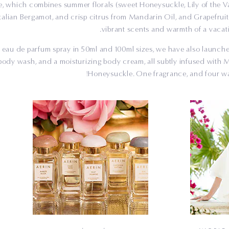
, which combines summer florals (sweet Honeysuckle, Lily of the V
talian Bergamot, and crisp citrus from Mandarin Oil, and Grapefruit
vibrant scents and warmth of a vacati
e eau de parfum spray in 50ml and 100ml sizes, we have also launch
 body wash, and a moisturizing body cream, all subtly infused with
Honeysuckle. One fragrance, and four way