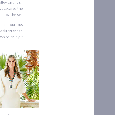
alley and lush
, captures the
on by the sea.
ed a luxurious
 Mediterranean
s to enjoy it!