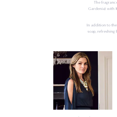
The fragrance
Gardenia) with I
In addition to th
soap, refreshing