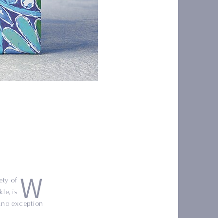
W
ety of
le, is
no exception.