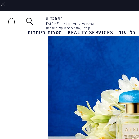
התחברות
הצטרפי למועדון Estée E-List
וקבלי 10% הנחה על היתרה!
גלי עוד
BEAUTY SERVICES
הטבות מיוחדות
חדש!
חדש!
Liquid Envy