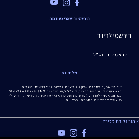
Youtube
Instagram
Facebook
הירשמי והישארי מעודכנת
הירשמי לדיוור
אני מאשר/ת לחברת אלקליל בע"מ לשלוח לי עדכונים והטבות
באמצעים דיגיטליים לרבות דוא"ל ו/או הודעות SMS ו/או WHATSAPP
ממותג אסתי לאודר. לפרטים נוספים ראה/י
מדיניות הפרטיות
. ידוע לי
כי אוכל לבטל את הסכמתי בכל עת.
איתור נקודת מכירה