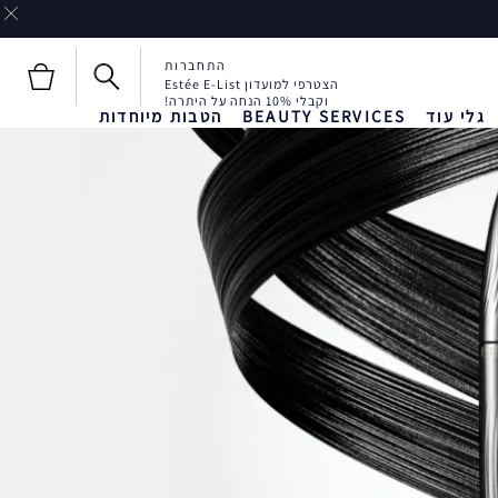
התחברות
הצטרפי למועדון Estée E-List
וקבלי 10% הנחה על היתרה!
גלי עוד
BEAUTY SERVICES
הטבות מיוחדות
חדש!
חדש!
Liquid Envy