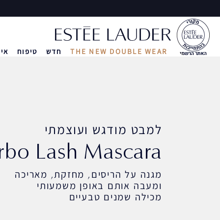
THE NEW DOUBLE WEAR
חדש
טיפוח
איפ
ואיפור
יפה ב-3 דקות
עמידות לאורך 24 שעות
בחירת מייק-אפ
מזוודת טיפוח ואיפור
ה
ה
ה
למבט מודגש ועוצמתי
rbo Lash‎ Mascara
מגנה על הריסים, מחזקת, מאריכה
ומעבה אותם באופן משמעותי
מכילה שמנים טבעיים