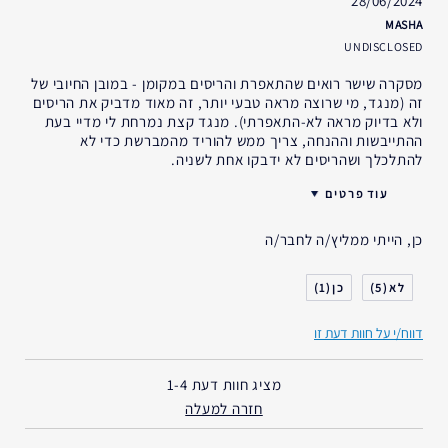
28/06/2024
MASHA
UNDISCLOSED
מסקרה שישר רואים שהתאפרת והריסים במקומן - במובן החיובי של
זה (מנגד, מי שרוצה מראה טבעי יותר, זה מאוד מדביק את הריסים
ולא בדיוק מראה לא-התאפרתי). מנגד קצת נמרחת לי מדיי בעת
ההתייבשות וההנחה, צריך ממש להוריד מהמברשת כדי לא
להתלכלך ושהריסים לא ידבקו אחת לשניה.
עוד פרטים
האם קיבלת במתנה?
כן
כן, הייתי ממליץ/ה לחבר/ה
גיל
35 - 44
1
5
דווח/י על חוות דעת זו
מציג חוות דעת
1-4
חזרה למעלה