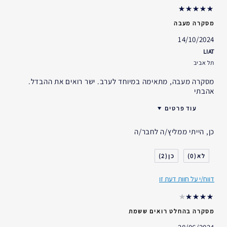
מסקרה מעבה
14/10/2024
LIAT
תל אביב
מסקרה מעבה, מתאימה במיוחד לערב. ישר רואים את ההבדל.
אהבתי
עוד פרטים
האם קיבלת במתנה?
כן
כן, הייתי ממליץ/ה לחבר/ה
גיל
45 - 54
סוג העור
יבש
2
0
אני משתמש/ת באסתי לאודר
5-10 שנים
במשך
דווח/י על חוות דעת זו
מסקרה בהחלט רואים ששמת