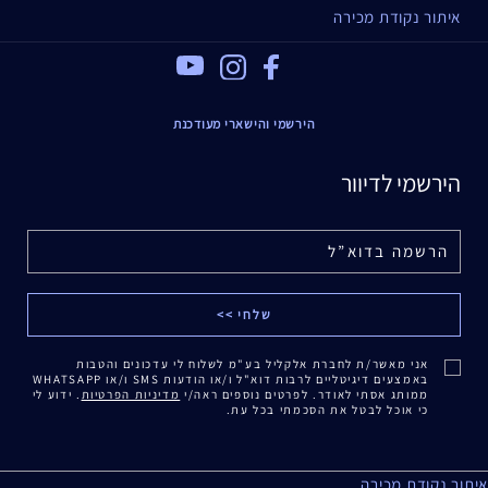
איתור נקודת מכירה
Youtube
Instagram
Facebook
הירשמי והישארי מעודכנת
הירשמי לדיוור
אני מאשר/ת לחברת אלקליל בע"מ לשלוח לי עדכונים והטבות
באמצעים דיגיטליים לרבות דוא"ל ו/או הודעות SMS ו/או WHATSAPP
ממותג אסתי לאודר. לפרטים נוספים ראה/י
מדיניות הפרטיות
. ידוע לי
כי אוכל לבטל את הסכמתי בכל עת.
איתור נקודת מכירה