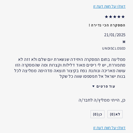
במשך
דווח/י על חוות דעת זו
המסקרה הכי נדירה !
21/01/2025
M
UNDISCLOSED
ממליצה בחום המסקרה היחידה שנשארת יום שלם ולא זזה לא
מתפוררת, יש לי ריסים מאוד דלילות וקצרות ומה שהמסקרה הזו
עושה מאריכה ונותנת נפח בקיצור תוצאה מדהימה ממליצה לכל
בנות ישראל אל תפספסו שווה כל שקל
עוד פרטים
האם קיבלת במתנה?
לא
כן, הייתי ממליץ/ה לחבר/ה
גיל
35 - 44
סוג העור
רגיל- מעורב
0
0
דאגות העור
אחר
דווח/י על חוות דעת זו
אני משתמש/ת באסתי לאודר
1-2 שנים
במשך