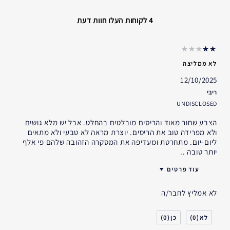
4 לקוחות העלו חוות דעת
לא ממליצה
12/10/2025
ריבי
UNDISCLOSED
הצבע שחור מאוד והריסים מובלטים בהחלט. אבל יש מלא גושים
ולא מפרידה טוב את הריסים. יוצרת מראה לא טבעי ולא מתאים
ליום-יום. מתחרטת ומעדיפה את המסקרה הזהובה שלהם פי אלף
יותר טובה ..
עוד פרטים
האם קיבלת במתנה?
לא
לא אמליץ לחבר/ה
גיל
25 - 34
סוג העור
יבש
0
0
אני משתמש/ת באסתי לאודר
5-10 שנים