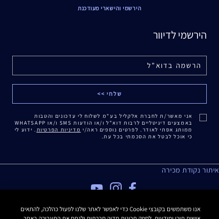
הירשמי והישארי מעודכנת
הירשמי לדיוור
אני מאשר/ת לחברת אלקליל בע"מ לשלוח לי עדכונים והטבות
באמצעים דיגיטליים לרבות דוא"ל ו/או הודעות SMS ו/או WHATSAPP
ממותג אסתי לאודר. לפרטים נוספים ראה/י
מדיניות הפרטיות
. ידוע לי
כי אוכל לבטל את הסכמתי בכל עת.
איתור נקודת מכירה
מדיניות פרטיות
אנו משתמשים בקובצי Cookie כדי לאפשר לאתר שלנו לפעול כהלכה, להתאים
אישית תוכן ומודעות, לספק תכונות מדיה חברתית ולנתח את התעבורה באתר.