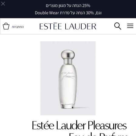
25% הנחה על מגוון מוצרים
וגם, 30% הנחה על סדרת Double Wear
התחברות
Estée Lauder Pleasures‎ ‎