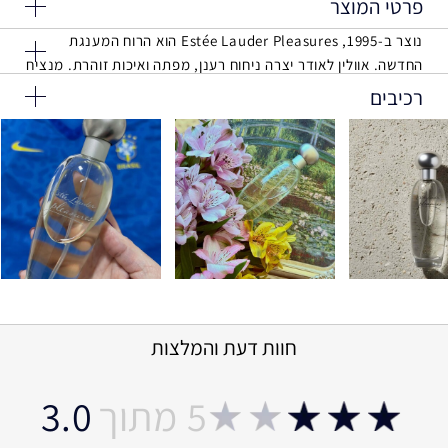
פרטי המוצר
נוצר ב-1995, Estée Lauder Pleasures הוא הרוח המענגת
אחת מתענוגות החיים הפשוטות. ניחוח רענן, כמו פרחי אביב
החדשה. אוולין לאודר יצרה ניחוח רענן, מפתה ואיכות זוהרת. מנציח
הצובעים את השדות בשוך גשמים אחרונים. תערובת שקופה
רגע נקי כמו פרחים לאחר הגשם. הבושם הנהדר הזה הוא אחד
רכיבים
ומנצנצת של פרחי שושנים, אדמוניות לבנות ויסמינים מתמזגים
מהמוצרים הנמכרים ביותר כבר שנים רבות.
ברטט קליל אל תמצית נדירה של ורד אקזוטי.
Ingredients: Alcohol Denat., Pleasures Fragrance
(Parfum), Water\Aqua\Eau, Citronellol, Hexyl Cinnamal,
"הבושם צריך להיות מפתה ולשדר תחושת יוקרה," לדבריה של
Alpha-Isomethyl Ionone, Geraniol, Linalool, Limonene,
שקוף, ריחני, בוהק
אוולין לאודר. "הצלחנו להשיג את הניחוח המיוחד עם Estée
Hydroxycitronellal, Eugenol, Benzyl Benzoate, Benzyl
Lauder Pleasures. בפעם הראשונה, ישנו ניחוח שנפתח כמו פרח
Alcohol, Cinnamyl Alcohol, Citral, Dilauryl
שקוף פרחוני
בקרני השמש החמימות, משחרר את הריח הנפלא לאט לאט."
Thiodipropionate, Tocopherol, Bht
<ILN47219>
חוות דעת והמלצות
3.0