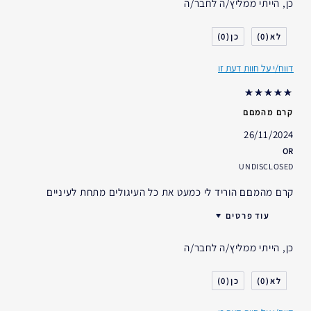
כן, הייתי ממליץ/ה לחבר/ה
0
0
דווח/י על חוות דעת זו
קרם מהמםם
26/11/2024
OR
UNDISCLOSED
קרם מהמםם הוריד לי כמעט את כל העיגולים מתחת לעיניים
עוד פרטים
האם קיבלת במתנה?
לא
כן, הייתי ממליץ/ה לחבר/ה
גיל
18 - 24
סוג העור
יבש
0
0
דאגות העור
מניעה