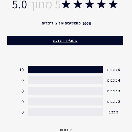
5.0
Disodium Edta, Bht, Phenoxyethanol, Yellow 5 (Ci 19140),
נפיחות.*קהות* הגנה נוגדת חמצון.*הופעת קווים יבשים מסביב
Blue 1 (Ci 42090)
<ILN43725>
לעיניים.
מהמשיבים ימליצו לחברים
100%
כתוב/י חוות דעת
10
5 כוכבים
0
4 כוכבים
0
3 כוכבים
0
2 כוכבים
0
כוכב 1
יתרונות