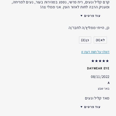
קרם קליל ונעים, ריח פרשי, נספג במהירות בעור, נעים למריחה,
ומעניק הרבה לחות לאזור העין. אני ממלי צה!
עוד פרטים
האם קיבלת במתנה?
לא
כן, הייתי ממליץ/ה לחבר/ה
גיל
35 - 44
סוג העור
שמן
2
0
אני משתמש/ת באסתי לאודר
2-5 שנים
במשך
דווח/י על חוות דעת זו
DAYWEAR EYE
08/11/2022
A
באר שבע
מאד קליל ונעים
עוד פרטים
האם קיבלת במתנה?
לא