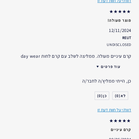
דווח/י על חוות דעת זו
אני משתמש/ת באסתי לאודר
פחות משנה
במשך
מוצר מעולה!
12/11/2024
REUT
UNDISCLOSED
קרם עיניים מעולה. ממליצה לשלב עם קרם לחות day wear
עוד פרטים
האם קיבלת במתנה?
לא
כן, הייתי ממליץ/ה לחבר/ה
גיל
25 - 34
סוג העור
רגיל- מעורב
0
0
דאגות העור
אחר
דווח/י על חוות דעת זו
אני משתמש/ת באסתי לאודר
5-10 שנים
במשך
קרם עיניים