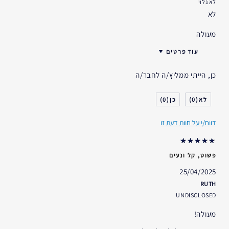
לא גלוי
לא
מעולה
עוד פרטים
גיל
45 - 54
כן, הייתי ממליץ/ה לחבר/ה
דאגות העור
הרמה/מיצוק
אני משתמש/ת באסתי לאודר
2-5 שנים
0
0
במשך
דווח/י על חוות דעת זו
פשוט, קל ונעים
25/04/2025
RUTH
UNDISCLOSED
מעולה!