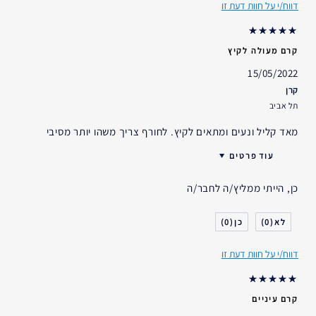
דווח/י על חוות דעת זו
קרם מעולה לקיץ
15/05/2022
קרן
תל אביב
מאד קליל ונעים ומתאים לקיץ. לחורף צריך משהו יותר מסיבי
עוד פרטים
גיל
25 - 34
כן, הייתי ממליץ/ה לחבר/ה
סוג העור
רגיל- מעורב
דאגות העור
גוון עור אחיד
0
0
אני משתמש/ת באסתי לאודר
1-2 שנים
במשך
דווח/י על חוות דעת זו
קרם עיניים