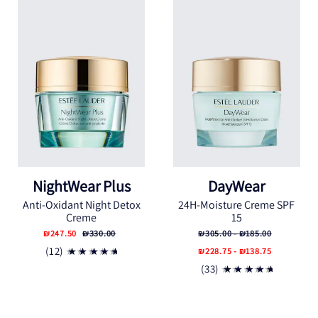
NightWear Plus
DayWear
Anti-Oxidant Night Detox
24H-Moisture Creme SPF
Creme
15
₪247.50
₪330.00
₪185.00 - ₪305.00
(12)
₪138.75 - ₪228.75
(33)