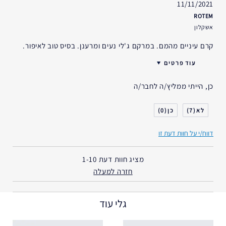
11/11/2021
ROTEM
אשקלון
קרם עיניים מהמם. במרקם ג'לי נעים ומרענן. בסיס טוב לאיפור.
עוד פרטים
גיל
25 - 34
כן, הייתי ממליץ/ה לחבר/ה
סוג העור
רגיל- מעורב
דאגות העור
גוון עור אחיד
0
7
אני משתמש/ת באסתי לאודר
2-5 שנים
במשך
דווח/י על חוות דעת זו
מציג חוות דעת
1-10
חזרה למעלה
גלי עוד