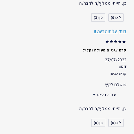
כן, הייתי ממליץ/ה לחבר/ה
גיל
25 - 34
סוג העור
רגיל- מעורב
3
0
דאגות העור
הרמה/מיצוק
דווח/י על חוות דעת זו
אני משתמש/ת באסתי לאודר
2-5 שנים
במשך
קרם עיניים מעולה וקליל
27/07/2022
ORIT
קרית טבעון
מושלם לקיץ
עוד פרטים
אני משתמש/ת באסתי לאודר
2-5 שנים
כן, הייתי ממליץ/ה לחבר/ה
במשך
0
0