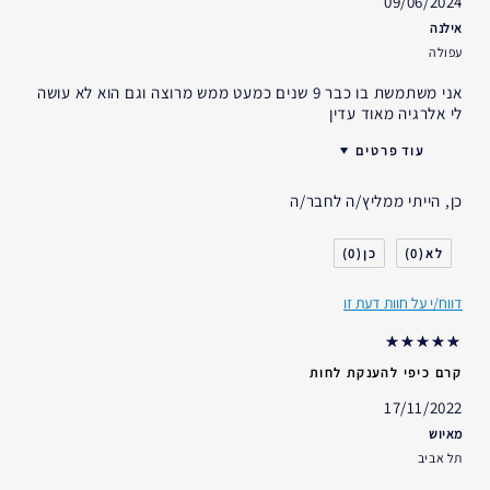
09/06/2024
אילנה
עפולה
אני משתמשת בו כבר 9 שנים כמעט ממש מרוצה וגם הוא לא עושה
לי אלרגיה מאוד עדין
עוד פרטים
יום יום קרם מעולה
הטוב ביותר עבור
כן, הייתי ממליץ/ה לחבר/ה
האם קיבלת במתנה?
לא
גיל
35 - 44
0
0
סוג העור
רגיל- מעורב
דאגות העור
מניעה
דווח/י על חוות דעת זו
אני משתמש/ת באסתי לאודר
5-10 שנים
במשך
קרם כיפי להענקת לחות
17/11/2022
מאיוש
תל אביב