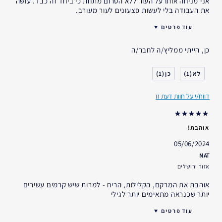
אני מניחה אותו על העור ללא הסרום מתחת כי ביחד זה כבד. עושה
את העבודה בלי לעשות פצעונים לעור מעורב.
עוד פרטים
האם קיבלת במתנה?
לא
כן, הייתי ממליץ/ה לחבר/ה
גיל
35 - 44
סוג העור
רגיל- מעורב
1
1
דאגות העור
מניעה
דווח/י על חוות דעת זו
אני משתמש/ת באסתי לאודר
5-10 שנים
במשך
אוהבת!
05/06/2024
NAT
אזור ירושלים
אוהבת את המרקם, הקלילות, הריח - למרות שיש קרמים עשירים
יותר שכנראה מתאימים יותר לגילי
עוד פרטים