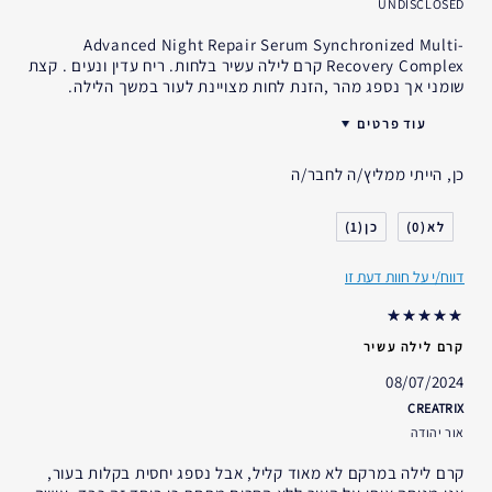
UNDISCLOSED
Advanced Night Repair Serum‎ Synchronized Multi-
Recovery Complex קרם לילה עשיר בלחות. ריח עדין ונעים . קצת
שומני אך נספג מהר ,הזנת לחות מצויינת לעור במשך הלילה.
עוד פרטים
האם קיבלת במתנה?
לא
כן, הייתי ממליץ/ה לחבר/ה
גיל
45 - 54
סוג העור
רגיל- מעורב
1
0
דאגות העור
אחר
דווח/י על חוות דעת זו
אני משתמש/ת באסתי לאודר
2-5 שנים
במשך
קרם לילה עשיר
08/07/2024
CREATRIX
אור יהודה
קרם לילה במרקם לא מאוד קליל, אבל נספג יחסית בקלות בעור,