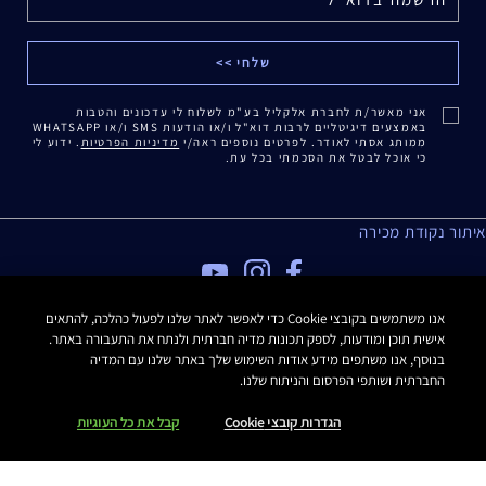
אני מאשר/ת לחברת אלקליל בע"מ לשלוח לי עדכונים והטבות
באמצעים דיגיטליים לרבות דוא"ל ו/או הודעות SMS ו/או WHATSAPP
ממותג אסתי לאודר. לפרטים נוספים ראה/י
מדיניות הפרטיות
. ידוע לי
כי אוכל לבטל את הסכמתי בכל עת.
איתור נקודת מכירה
מדיניות פרטיות
אנו משתמשים בקובצי Cookie כדי לאפשר לאתר שלנו לפעול כהלכה, להתאים
אישית תוכן ומודעות, לספק תכונות מדיה חברתית ולנתח את התעבורה באתר.
תנאי שימוש
בנוסף, אנו משתפים מידע אודות השימוש שלך באתר שלנו עם המדיה
תקנון האתר
החברתית ושותפי הפרסום והניתוח שלנו.
תקנון Estee E-List
הצהרת נגישות
הגדרות קובצי Cookie
קבל את כל העוגיות
Manage Site Cookies
כל הזכויות שמורות Estee Lauder 2016