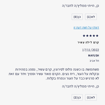
האם קיבלת במתנה?
לא
כן, הייתי ממליץ/ה לחבר/ה
גיל
55 - 64
סוג העור
רגיל- מעורב
0
1
דאגות העור
טיפול נגד קמטים
דווח/י על חוות דעת זו
אני משתמש/ת באסתי לאודר
1-2 שנים
במשך
קרם לילה עשיר
17/11/2022
MAYUSH
תל אביב
משתמשת בו כשנה פלוס לסירוגין, קרם עשיר, נספג במהירות
ובקלות על העור, ריח נעים. הקרם מאוד עשיר וסמיך ויחד עם זאת
לא מרגיש כבד על העור ונמרח בקלות.
כן, הייתי ממליץ/ה לחבר/ה
2
1