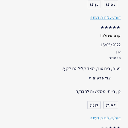
דאגות העור
אחר
1
1
אני משתמש/ת באסתי לאודר
1-2 שנים
במשך
דווח/י על חוות דעת זו
קרם מעולה!
15/05/2022
קרן
תל אביב
נעים, ריח טוב, מאד קליל גם לקיץ.
עוד פרטים
גיל
25 - 34
כן, הייתי ממליץ/ה לחבר/ה
סוג העור
רגיל- מעורב
דאגות העור
גוון עור אחיד
1
2
אני משתמש/ת באסתי לאודר
1-2 שנים
במשך
דווח/י על חוות דעת זו