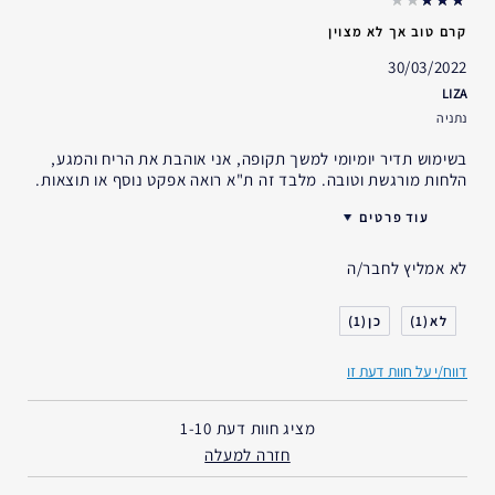
קרם טוב אך לא מצוין
30/03/2022
LIZA
נתניה
בשימוש תדיר יומיומי למשך תקופה, אני אוהבת את הריח והמגע,
הלחות מורגשת וטובה. מלבד זה ת"א רואה אפקט נוסף או תוצאות.
עוד פרטים
גיל
25 - 34
לא אמליץ לחבר/ה
סוג העור
יבש
דאגות העור
הרמה/מיצוק
1
1
אני משתמש/ת באסתי לאודר
1-2 שנים
במשך
דווח/י על חוות דעת זו
מציג חוות דעת
1-10
חזרה למעלה