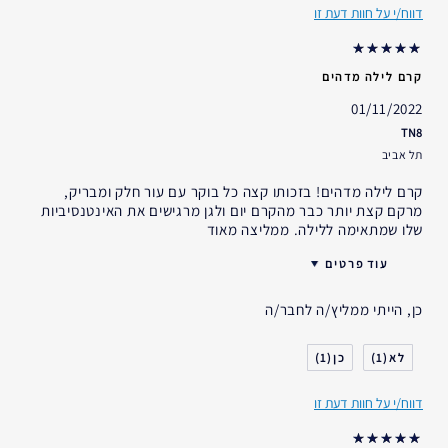
דווח/י על חוות דעת זו
קרם לילה מדהים
01/11/2022
TN8
תל אביב
קרם לילה מדהים! בזכותו קצה כל בוקר עם עור חלק ומבריק,
מרקם קצת יותר כבר מהקרם יום ולגן מרגישים את האינטנסיביות
שלו שמתאימה ללילה. ממליצה מאוד
עוד פרטים
האם קיבלת במתנה?
לא
כן, הייתי ממליץ/ה לחבר/ה
גיל
18 - 24
סוג העור
רגיל- מעורב
1
1
דאגות העור
הרמה/מיצוק
דווח/י על חוות דעת זו
אני משתמש/ת באסתי לאודר
1-2 שנים
במשך