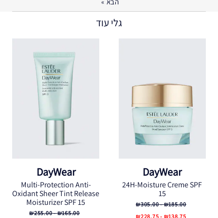
הבא
»
גלי עוד
DayWear
DayWear
Multi-Protection Anti-
24H-Moisture Creme SPF
Oxidant Sheer Tint Release
15
Moisturizer SPF 15
₪185.00 - ₪305.00
₪165.00 - ₪255.00
₪138.75 - ₪228.75