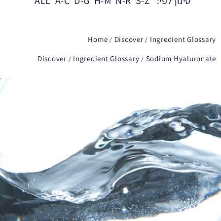
סינון לפי:
S-Z
N-R
H-M
D-G
A-C
ALL
Home
Discover
Ingredient Glossary
Discover
Ingredient Glossary
Sodium Hyaluronate