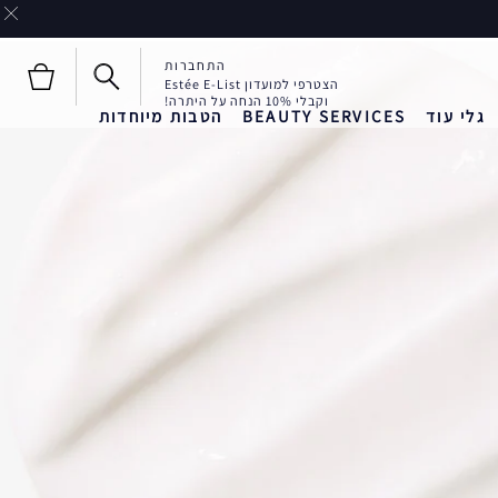
התחברות
הצטרפי למועדון Estée E-List
וקבלי 10% הנחה על היתרה!
גלי עוד
BEAUTY SERVICES
הטבות מיוחדות
חדש!
חדש!
Liquid Envy