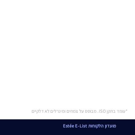
*עומד בתקן ISO. מבוסס על צמחים ומינרלים לא דלקיים
מועדון הלקוחות Estée E-List