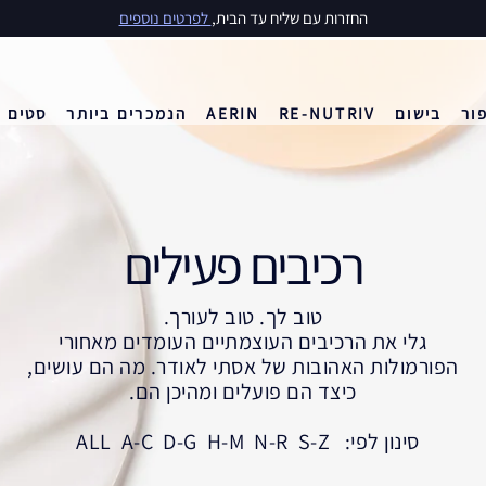
החזרות עם שליח עד הבית,
לפרטים נוספים
ור
בישום
RE-NUTRIV
AERIN
הנמכרים ביותר
סטים
צפי בוידאו
מועדפים של קרלי
מועדפים של קרלי
מועדפים של קרלי
סטים ומארזים
סטים ומארזים
סטים ומארזים
Ultimate Diamond
אודות Re-Nutriv
הנמכרים ביותר
הנמכרים ביותר
הנמכרים ביותר
רכיבים פעילים
טוב לך. טוב לעורך.
גלי את הרכיבים העוצמתיים העומדים מאחורי
הפורמולות האהובות של אסתי לאודר. מה הם עושים,
כיצד הם פועלים ומהיכן הם.
סינון לפי:
S-Z
N-R
H-M
D-G
A-C
ALL