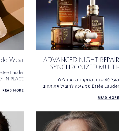
ADVANCED NIGHT REPAIR
Double Wear - ה
SYNCHRONIZED MULTI-
Estée Lauder חושפת את
RECOVERY COMPLEX של
Y-IN-PLACE
מעל 40 שנות מחקר במדע הלילה.
ESTÉE LAUDER
MAKEUP
Estée Lauder ממשיכה להוביל את תחום
READ MORE
המייקאפ האי
התחדשות העור בלילה עם הסרום המוביל
READ MORE
Advanced Night Repair, המכיל את
הפפטיד הייחודי Tripeptide-32.