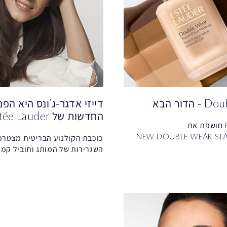
דור הבא
דייזי אדגר-ג’ונס היא הפנ
החדשות של Estée Lauder
NEW DOUBLE WEAR STA
כוכבת הקולנוע הבריטית מצטר
השגרירות של המותג ותוביל קמפ
יקוני עכשיו בגרסה חדשה
גלובליים בטיפוח, איפור ובישום