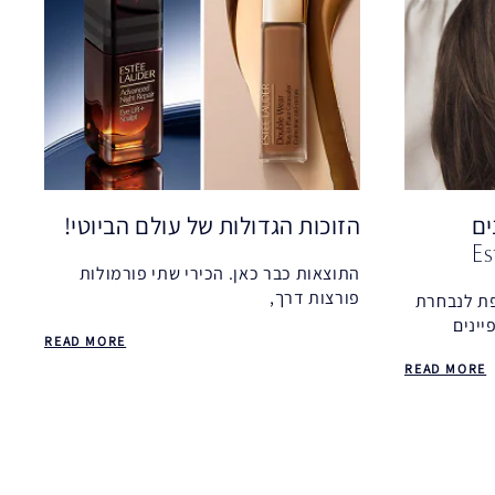
הזוכות הגדולות של עולם הביוטי!
ים
התוצאות כבר כאן. הכירי שתי פורמולות
פורצות דרך,
פת לנבחרת
שקטפו את פרסי הביוטי המובילים של 2025.
יינים
READ MORE
בכל שנה, מומחי ביוטי, עורכות ומשפיעניות
READ MORE
בוחנות אלפי מוצרים כדי לענות על שאלה
אחת: איזה מהם באמת שווה את ההייפ?
אנחנו מחויבים להביא את הטוב ביותר, אבל
שני הפיתוחים החדשים שלנו הצליחו לבלוט
מעל כולם, למשוך תשומת לב רחבה