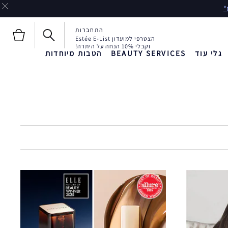
התחברות
הצטרפי למועדון Estée E-List
וקבלי 10% הנחה על היתרה!
גלי עוד
BEAUTY SERVICES
הטבות מיוחדות
חדש!
חדש!
Liquid Envy