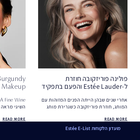
פולינה פוריזקובה חוזרת
 Burgundy
ל-Estée Lauder והפעם בתפקיד
Makeup
חדש
אחרי שנים שבהן הייתה הפנים המזוהות עם
 A Fine Wine
המותג, חוזרת פוריזקובה כשגרירת מותג
השיגי מראה 
גלובלית, עם מסר ברור על יופי, גיל ודימוי
שלב עם המדר
READ MORE
READ MORE
עצמי
מועדון הלקוחות Estée E-List