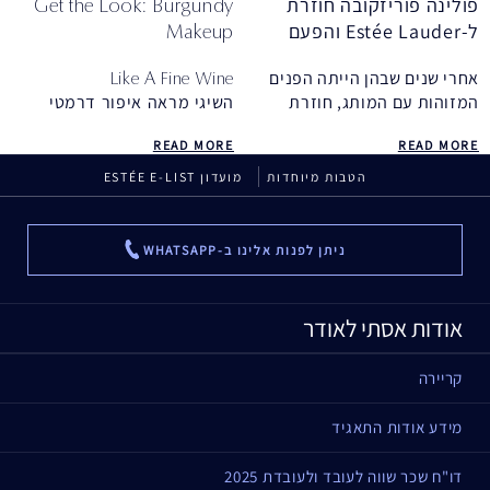
פולינה פוריזקובה חוזרת
Get the Look: Burgundy
מהפרסים הנחשבים ביותר של
ל-Estée Lauder והפעם
Makeup
השנה.
בתפקיד חדש
המשיכי לקרוא וגלי מה הופך
אחרי שנים שבהן הייתה הפנים
Like A Fine Wine
אותם לבחירת השנה.
המזוהות עם המותג, חוזרת
השיגי מראה איפור דרמטי
פוריזקובה כשגרירת מותג
ונועז שלב אחר שלב עם
READ MORE
READ MORE
גלובלית, עם מסר ברור על יופי,
המדריך לטרנד החורפי שלנו
גיל ודימוי עצמי
הטבות מיוחדות
מועדון ESTÉE E-LIST
ניתן לפנות אלינו ב-WHATSAPP
...
אודות אסתי לאודר
קריירה
מידע אודות התאגיד
דו"ח שכר שווה לעובד ולעובדת 2025