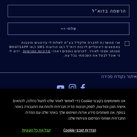
אני מאשר/ת לחברת אלקליל בע"מ לשלוח לי עדכונים והטבות
באמצעים דיגיטליים לרבות דוא"ל ו/או הודעות SMS ו/או WHATSAPP
ממותג אסתי לאודר. לפרטים נוספים ראה/י
מדיניות הפרטיות
. ידוע לי
כי אוכל לבטל את הסכמתי בכל עת.
איתור נקודת מכירה
מדיניות פרטיות
אנו משתמשים בקובצי Cookie כדי לאפשר לאתר שלנו לפעול כהלכה, להתאים
אישית תוכן ומודעות, לספק תכונות מדיה חברתית ולנתח את התעבורה באתר.
תנאי שימוש
בנוסף, אנו משתפים מידע אודות השימוש שלך באתר שלנו עם המדיה
תקנון האתר
החברתית ושותפי הפרסום והניתוח שלנו.
תקנון Estee E-List
הצהרת נגישות
הגדרות קובצי Cookie
קבל את כל העוגיות
Manage Site Cookies