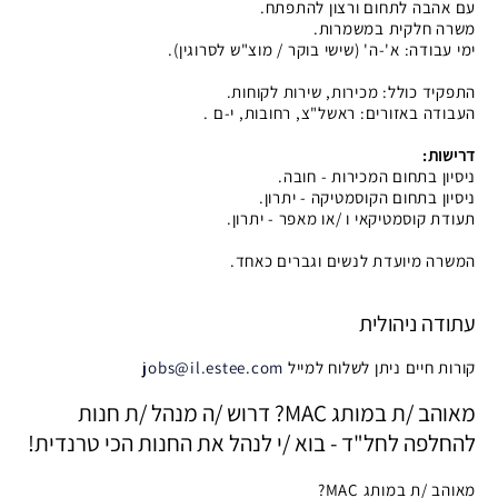
עם אהבה לתחום ורצון להתפתח.
משרה חלקית במשמרות.
ימי עבודה: א'-ה' (שישי בוקר / מוצ"ש לסרוגין).
התפקיד כולל: מכירות, שירות לקוחות.
העבודה באזורים: ראשל"צ, רחובות, י-ם .
דרישות:
ניסיון בתחום המכירות - חובה.
ניסיון בתחום הקוסמטיקה - יתרון.
תעודת קוסמטיקאי ו /או מאפר - יתרון.
המשרה מיועדת לנשים וגברים כאחד.
עתודה ניהולית
קורות חיים ניתן לשלוח למייל
jobs@il.estee.com
מאוהב /ת במותג MAC? דרוש /ה מנהל /ת חנות
להחלפה לחל"ד - בוא /י לנהל את החנות הכי טרנדית!
מאוהב /ת במותג MAC?