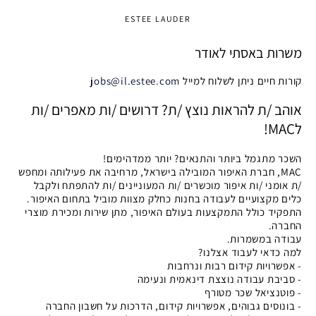
ESTEE LAUDER
משרות באסתי לאודר
קורות חיים ניתן לשלוח למייל
jobs@il.estee.com
אוהב /ת להראות נוצץ /ת? דרושים /ות מאפרים /ות
לMAC!
השכר מתגמל ביותר והתנאים? יותר ממדהימים!
MAC, חברת האיפור המובילה בישראל, מרחיבה את פעילותה ומחפש
/ת אומני /ות איפור מוכשרים /ות המעוניינים /ות להתפתח ולקבל
כלים מקצועיים לעבודה בחנות כחלק מצוות מוביל בתחום האיפור.
התפקיד כולל התמקצעות בעולם האיפור, מתן שירות ומכירת מוצרי
החברה.
עבודה במשמרות.
למה כדאי לעבוד אצלנו?
- אפשרויות קידום רבות ונרחבות
- סביבת עבודה נוצצת דינאמית ונעימה
- פוטנציאל שכר מטורף
- בונוסים גבוהים, אפשרויות קידום, הדרכות על חשבון החברה