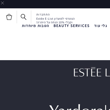
התחברות
הצטרפי למועדון Estée E-List
וקבלי 10% הנחה על היתרה!
גלי עוד
BEAUTY SERVICES
הטבות מיוחדות
חדש!
חדש!
Liquid Envy