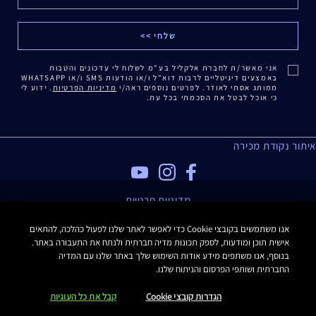
אני מאשר/ת לחברת אלקליל בע"מ לשלוח לי עדכונים והטבות
באמצעים דיגיטליים לרבות דוא"ל ו/או הודעות SMS ו/או WHATSAPP
ממותג אסתי לאודר. לפרטים נוספים ראה/י
מדיניות הפרטיות
. ידוע לי
כי אוכל לבטל את הסכמתי בכל עת.
איתור נקודת מכירה
מדיניות פרטיות
תנאי שימוש
אנו משתמשים בקובצי Cookie כדי לאפשר לאתר שלנו לפעול כהלכה, להתאים
תקנון האתר
אישית תוכן ומודעות, לספק תכונות מדיה חברתית ולנתח את התעבורה באתר.
תקנון Estee E-List
בנוסף, אנו משתפים מידע אודות השימוש שלך באתר שלנו עם המדיה
הצהרת נגישות
החברתית ושותפי הפרסום והניתוח שלנו.
Manage Site Cookies
הגדרות קובצי Cookie
קבל את כל העוגיות
כל הזכויות שמורות Estee Lauder 2016