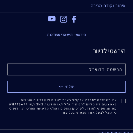
איתור נקודת מכירה
Youtube
Instagram
Facebook
הירשמי והישארי מעודכנת
הירשמי לדיוור
אני מאשר/ת לחברת אלקליל בע"מ לשלוח לי עדכונים והטבות
באמצעים דיגיטליים לרבות דוא"ל ו/או הודעות SMS ו/או WHATSAPP
ממותג אסתי לאודר. לפרטים נוספים ראה/י
מדיניות הפרטיות
. ידוע לי
כי אוכל לבטל את הסכמתי בכל עת.
איתור נקודת מכירה