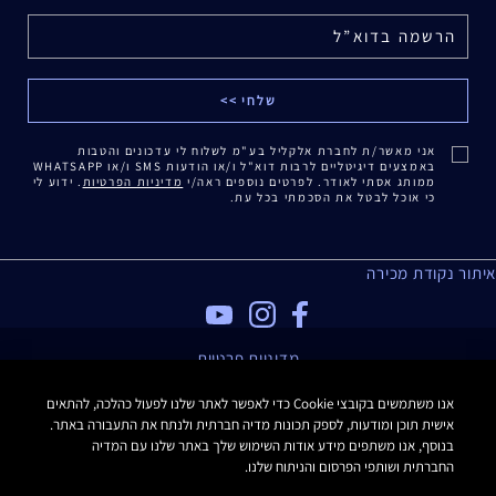
אני מאשר/ת לחברת אלקליל בע"מ לשלוח לי עדכונים והטבות
באמצעים דיגיטליים לרבות דוא"ל ו/או הודעות SMS ו/או WHATSAPP
ממותג אסתי לאודר. לפרטים נוספים ראה/י
מדיניות הפרטיות
. ידוע לי
כי אוכל לבטל את הסכמתי בכל עת.
איתור נקודת מכירה
מדיניות פרטיות
תנאי שימוש
אנו משתמשים בקובצי Cookie כדי לאפשר לאתר שלנו לפעול כהלכה, להתאים
תקנון האתר
אישית תוכן ומודעות, לספק תכונות מדיה חברתית ולנתח את התעבורה באתר.
תקנון Estee E-List
בנוסף, אנו משתפים מידע אודות השימוש שלך באתר שלנו עם המדיה
הצהרת נגישות
החברתית ושותפי הפרסום והניתוח שלנו.
Manage Site Cookies