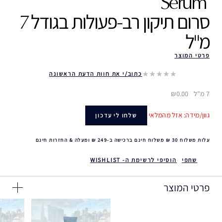
Serum ‎
סרום תיקון רב-פעולות בגודל 7
מ"ל
פרטי המוצר
כתוב/י את חוות הדעת הראשונה
7 מ"ל
₪0.00
גוון/מידה: אזל מהמלאי
שלחו לי עדכון
עלות משלוח 30 ₪ משלוח חינם ברכישה ב-249 ₪ ומעלה & החזרות חינם
שתפי
הוסיפי לרשימת ה- WISHLIST
פרטי המוצר