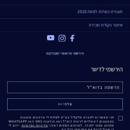
תעודת כשרות לפסח 2026
איתור נקודת מכירה
Youtube
Instagram
Facebook
הירשמי והישארי מעודכנת
הירשמי לדיוור
אני מאשר/ת לחברת אלקליל בע"מ לשלוח לי עדכונים והטבות
באמצעים דיגיטליים לרבות דוא"ל ו/או הודעות SMS ו/או WHATSAPP
ממותג אסתי לאודר. לפרטים נוספים ראה/י
מדיניות הפרטיות
. ידוע לי
כי אוכל לבטל את הסכמתי בכל עת.