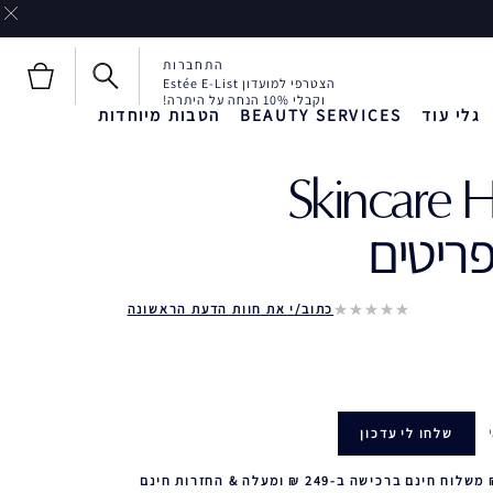
התחברות
הצטרפי למועדון Estée E-List
וקבלי 10% הנחה על היתרה!
גלי עוד
BEAUTY SERVICES
הטבות מיוחדות
Skincare H
חדש!
חדש!
Liquid Envy
כתוב/י את חוות הדעת הראשונה
שלחו לי עדכון