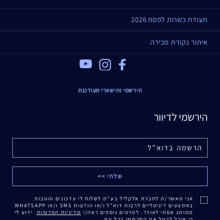
תעודת כשרות לפסח 2026
איתור נקודת מכירה
Youtube
Instagram
Facebook
הירשמי והישארי מעודכנת
הירשמי לדיוור
אני מאשר/ת לחברת אלקליל בע"מ לשלוח לי עדכונים והטבות
באמצעים דיגיטליים לרבות דוא"ל ו/או הודעות SMS ו/או WHATSAPP
ממותג אסתי לאודר. לפרטים נוספים ראה/י
מדיניות הפרטיות
. ידוע לי
כי אוכל לבטל את הסכמתי בכל עת.