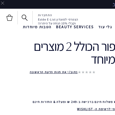
התחברות
הצטרפי למועדון Estée E-List
וקבלי 10% הנחה על היתרה!
גלי עוד
BEAUTY SERVICES
הטבות מיוחדות
תיק איפור הכולל 2 מוצרים
חדש!
חדש!
Liquid Envy
יוחד‎
כתוב/י את חוות הדעת הראשונה
 לרשימת ה- WISHLIST