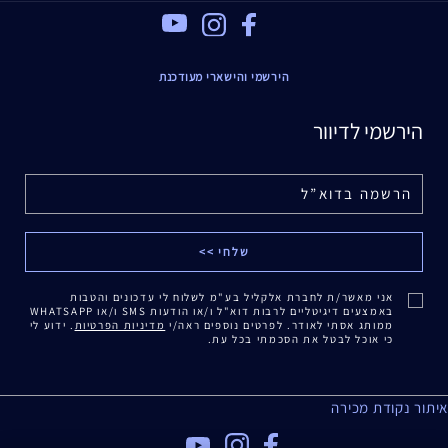
Youtube
Instagram
Facebook
הירשמי והישארי מעודכנת
הירשמי לדיוור
אני מאשר/ת לחברת אלקליל בע"מ לשלוח לי עדכונים והטבות
באמצעים דיגיטליים לרבות דוא"ל ו/או הודעות SMS ו/או WHATSAPP
ממותג אסתי לאודר. לפרטים נוספים ראה/י
מדיניות הפרטיות
. ידוע לי
כי אוכל לבטל את הסכמתי בכל עת.
איתור נקודת מכירה