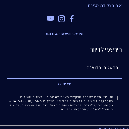
איתור נקודת מכירה
Youtube
Instagram
Facebook
הירשמי והישארי מעודכנת
הירשמי לדיוור
אני מאשר/ת לחברת אלקליל בע"מ לשלוח לי עדכונים והטבות
באמצעים דיגיטליים לרבות דוא"ל ו/או הודעות SMS ו/או WHATSAPP
ממותג אסתי לאודר. לפרטים נוספים ראה/י
מדיניות הפרטיות
. ידוע לי
כי אוכל לבטל את הסכמתי בכל עת.
איתור נקודת מכירה