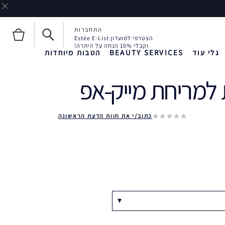
התחברות
הצטרפי למועדון Estée E-List
וקבלי 10% הנחה על היתרה!
גלי עוד
BEAUTY SERVICES
הטבות מיוחדות
 למריחת מייק-אפ‎
חדש!
חדש!
Liquid Envy
כתוב/י את חוות הדעת הראשונה