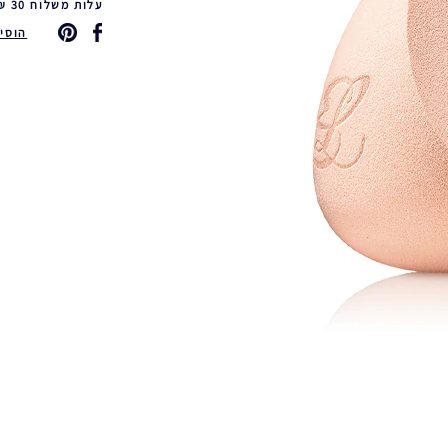
עלות משלוח 30 ₪ משלוח חינם ברכישה ב-249 ₪ ומעלה & החזרות חינם
הוסיפי