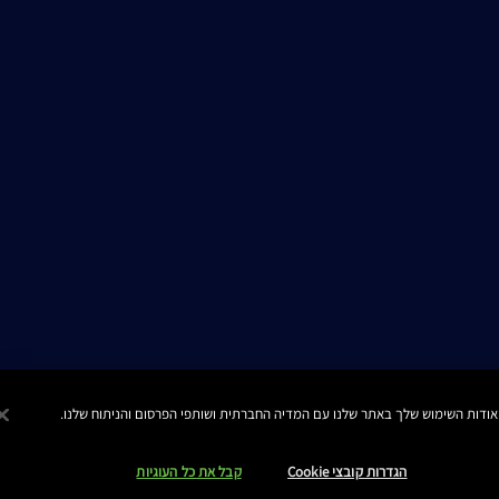
TOP
תיק איפור יוקרתי המכיל 6
פריטים בגודל מיוחד
בשווי 681 ₪
₪0.00
לבחירת גוון
הגדרות קובצי Cookie
קבל את כל העוגיות
Manage Site
© כל הזכויות שמורות Estee Lauder 2016