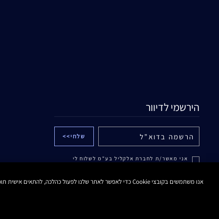
הירשמי לדיוור
אני מאשר/ת לחברת אלקליל בע"מ לשלוח לי
עדכונים והטבות באמצעים דיגיטליים לרבות דוא"ל
ו/או הודעות SMS ו/או WHATSAPP ממותג אסתי
לאודר. לפרטים נוספים ראה/י
מדיניות הפרטיות
.
אנו משתמשים בקובצי Cookie כדי לאפשר לאתר שלנו לפעול כהלכה, להתאים אישית תוכן ומודעות, לספק תכונות מדיה חברתית ולנתח את התעבורה באתר. בנוסף, אנו משתפים מידע אודות השימוש שלך באתר שלנו עם המדיה החברתית ושותפי הפרסום והניתוח שלנו.
ידוע לי כי אוכל לבטל את הסכמתי בכל עת.
מדיניות פרטיות
תנאי שימוש
תקנון האתר