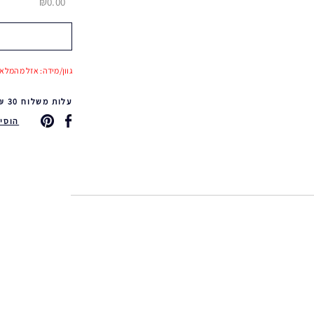
₪0.00
גוון/מידה: אזל מהמלאי
עלות משלוח 30 ₪ משלוח חינם ברכישה ב-249 ₪ ומעלה & החזרות חינם
הוסיפי