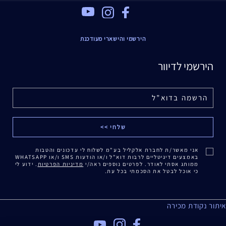
Youtube
Instagram
Facebook
הירשמי והישארי מעודכנת
הירשמי לדיוור
אני מאשר/ת לחברת אלקליל בע"מ לשלוח לי עדכונים והטבות
באמצעים דיגיטליים לרבות דוא"ל ו/או הודעות SMS ו/או WHATSAPP
ממותג אסתי לאודר. לפרטים נוספים ראה/י
מדיניות הפרטיות
. ידוע לי
כי אוכל לבטל את הסכמתי בכל עת.
איתור נקודת מכירה