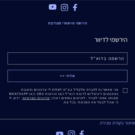
Youtube
Instagram
Facebook
הירשמי והישארי מעודכנת
הירשמי לדיוור
אני מאשר/ת לחברת אלקליל בע"מ לשלוח לי עדכונים והטבות
באמצעים דיגיטליים לרבות דוא"ל ו/או הודעות SMS ו/או WHATSAPP
ממותג אסתי לאודר. לפרטים נוספים ראה/י
מדיניות הפרטיות
. ידוע לי
כי אוכל לבטל את הסכמתי בכל עת.
איתור נקודת מכירה