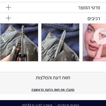
פרטי המוצר
רכיבים
Ingredients: Water\Aqua\Eau, Silica, Stearic Acid,
Glyceryl Stearate, Acrylates/Ethylhexyl Acrylate
Copolymer, Paraffin, Synthetic Beeswax, Polyisobutene,
Aminomethyl Propanediol, Copernicia Cerifera
(Carnauba) Wax\ Copernicia Cerifera Cera \Cire De
Carnauba, Vp/Eicosene Copolymer, Polyvinyl Acetate,
Tocopheryl Acetate, Passiflora Edulis Seed Oil, Ricinus
Communis (Castor) Seed Oil, Argania Spinosa Kernel Oil,
Caprylyl Glycol, Sodium Levulinate, Peg-9 Dimethicone,
Trimethylpentanediol/Adipic Acid/Glycerin Crosspolymer,
Simethicone, Isostearic Acid, 1,2-Hexanediol,
Hydroxyethylcellulose, Pvp, Laureth-21, Phenethyl
חוות דעת והמלצות
Alcohol, Disodium Edta, Potassium Sorbate,
Chloroxylenol, Phenoxyethanol, Iron Oxides (Ci 77499)
<ILN50227>
כתוב/י את חוות הדעת הראשונה
הטבות מיוחדות
מועדון ESTÉE E-LIST