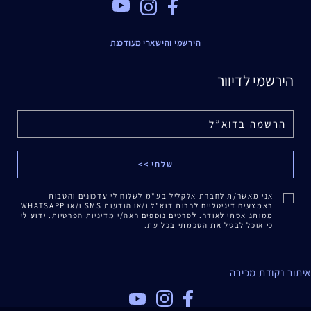
Youtube
Instagram
Facebook
הירשמי והישארי מעודכנת
הירשמי לדיוור
אני מאשר/ת לחברת אלקליל בע"מ לשלוח לי עדכונים והטבות
באמצעים דיגיטליים לרבות דוא"ל ו/או הודעות SMS ו/או WHATSAPP
ממותג אסתי לאודר. לפרטים נוספים ראה/י
מדיניות הפרטיות
. ידוע לי
כי אוכל לבטל את הסכמתי בכל עת.
איתור נקודת מכירה