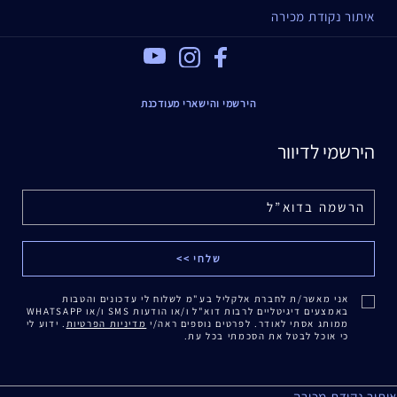
איתור נקודת מכירה
Youtube
Instagram
Facebook
הירשמי והישארי מעודכנת
הירשמי לדיוור
אני מאשר/ת לחברת אלקליל בע"מ לשלוח לי עדכונים והטבות
באמצעים דיגיטליים לרבות דוא"ל ו/או הודעות SMS ו/או WHATSAPP
ממותג אסתי לאודר. לפרטים נוספים ראה/י
מדיניות הפרטיות
. ידוע לי
כי אוכל לבטל את הסכמתי בכל עת.
איתור נקודת מכירה