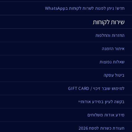
אידיאלי עבור
חדש! ניתן לפנות לשרות לקוחות בWhatsApp
הגנה רחבת טווח SPF 50
שירות לקוחות
הגנה נוגדת חמצון
גימור שקוף ובלתי נראה
החזרות והחלפות
מרקם ג'ל
נספג במהירות
איתור הזמנה
עובדות על הפורמולה
שאלות נפוצות
נבדק דרמטולוגית
ביטול עסקה
אינו גורם להתפרצות פצעים ופצעונים
למימוש שובר זיכוי / GIFT CARD
בקשה לעיון במידע אודותיי
מידע אודות משלוחים
תעודת כשרות לפסח 2026