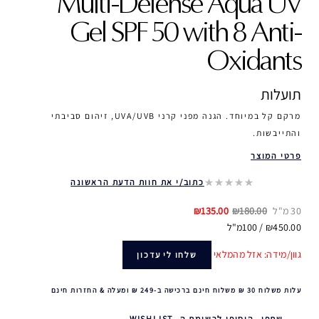
Multi-Defense Aqua UV
Gel SPF 50 with 8 Anti-
Oxidants
תועלות
מרקם קל במיוחד. הגנה מפני קרני UVA/UVB, זיהום סביבתי
והתייבשות.
פרטי המוצר
כתוב/י את חוות הדעת הראשונה
30 מ"ל
₪180.00
₪135.00
₪450.00 / 100מ"ל
גוון/מידה: אזל מהמלאי
שלחו לי עדכון
עלות משלוח 30 ₪ משלוח חינם ברכישה ב-249 ₪ ומעלה & החזרות חינם
שתפי
הוסיפי לרשימת ה- WISHLIST