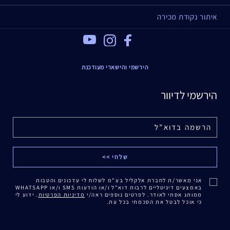
איתור נקודת מכירה
Youtube
Instagram
Facebook
הירשמי והישארי מעודכנת
הירשמי לדיוור
אני מאשר/ת לחברת אלקליל בע"מ לשלוח לי עדכונים והטבות
באמצעים דיגיטליים לרבות דוא"ל ו/או הודעות SMS ו/או WHATSAPP
ממותג אסתי לאודר. לפרטים נוספים ראה/י
מדיניות הפרטיות
. ידוע לי
כי אוכל לבטל את הסכמתי בכל עת.