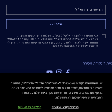
אני מאשר/ת לחברת אלקליל בע"מ לשלוח לי עדכונים והטבות
באמצעים דיגיטליים לרבות דוא"ל ו/או הודעות SMS ו/או WHATSAPP
ממותג אסתי לאודר. לפרטים נוספים ראה/י
מדיניות הפרטיות
. ידוע לי
כי אוכל לבטל את הסכמתי בכל עת.
איתור נקודת מכירה
מדיניות פרטיות
אנו משתמשים בקובצי Cookie כדי לאפשר לאתר שלנו לפעול כהלכה, להתאים
אישית תוכן ומודעות, לספק תכונות מדיה חברתית ולנתח את התעבורה באתר.
תנאי שימוש
בנוסף, אנו משתפים מידע אודות השימוש שלך באתר שלנו עם המדיה
תקנון האתר
החברתית ושותפי הפרסום והניתוח שלנו.
תקנון Estee E-List
הצהרת נגישות
הגדרות קובצי Cookie
קבל את כל העוגיות