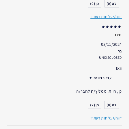
דאגות העור
גוון עור אחיד
0
0
אני משתמש/ת באסתי לאודר
1-2 שנים
במשך
דווח/י על חוות דעת זו
וואו
03/11/2024
בר
UNDISCLOSED
וואו
עוד פרטים
האם קיבלת במתנה?
כן
כן, הייתי ממליץ/ה לחבר/ה
גיל
25 - 34
סוג העור
רגיל- מעורב
2
0
דאגות העור
גוון עור אחיד
דווח/י על חוות דעת זו
אני משתמש/ת באסתי לאודר
פחות משנה
במשך