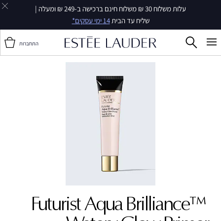
עלות משלוח 30 ₪ משלוח חינם ברכישה ב-249 ₪ ומעלה |
שליח עד הבית
14 ימי עסקים*
התחברות
Futurist Aqua Brilliance™ ‎