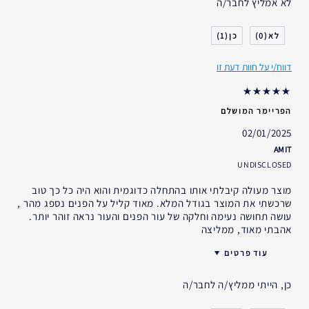
לא אמליץ לחבר/ה
גיל
55 - 64
סוג העור
יבש
1
0
דאגות העור
טיפול נגד קמטים
דווח/י על חוות דעת זו
אני משתמש/ת באסתי לאודר
2-5 שנים
במשך
הפריימר המושלם
02/01/2025
AMIT
UNDISCLOSED
מוצר מעולה קיבלתי אותו בהתחלה כדוגמית והוא היה כל כך טוב
שרכשתי את המוצר בגודל המלא. מאוד קליל על הפנים נספג מהר ,
עושה תחושה נעימה וחלקה של עור הפנים והעור נראה זוהר יותר.
אהבתי מאוד, ממליצה
עוד פרטים
גיל
35 - 44
כן, הייתי ממליץ/ה לחבר/ה
סוג העור
רגיל- מעורב