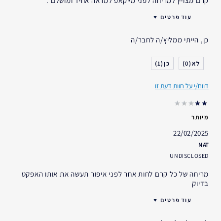
קרם מצויין למריחה לפני מייקאפ למראה אחיד ומושלם .
עוד פרטים
האם קיבלת במתנה?
כן
כן, הייתי ממליץ/ה לחבר/ה
גיל
45 - 54
סוג העור
שמן
1
0
דאגות העור
אחר
דווח/י על חוות דעת זו
אני משתמש/ת באסתי לאודר
פחות משנה
במשך
מיותר
22/02/2025
NAT
UNDISCLOSED
מריחה של כל קרם לחות אחר לפני איפור תעשה את אותו האפקט
בדיוק
עוד פרטים
האם קיבלת במתנה?
לא