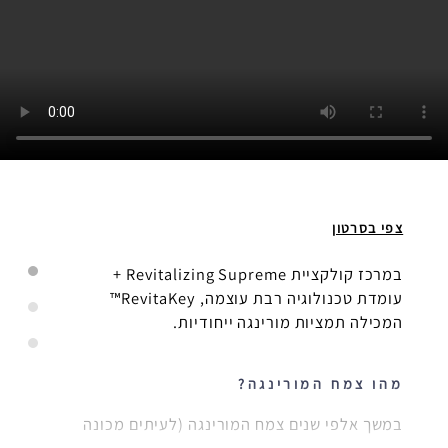
תמצית
המורינגה
צפי בסרטון
במרכז קולקציית Revitalizing Supreme +
עומדת טכנולוגיה רבת עוצמה, RevitaKey™
המכילה תמציות מורינגה ייחודיות.
מהו צמח המורינגה?
במשך אלפי שנים צמח המורינגה (לעיתים מכונה
גם עץ הפלא) ידוע באיכות תכונותיו להזנה