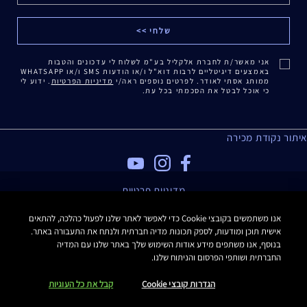
אני מאשר/ת לחברת אלקליל בע"מ לשלוח לי עדכונים והטבות
באמצעים דיגיטליים לרבות דוא"ל ו/או הודעות SMS ו/או WHATSAPP
ממותג אסתי לאודר. לפרטים נוספים ראה/י
מדיניות הפרטיות
. ידוע לי
כי אוכל לבטל את הסכמתי בכל עת.
איתור נקודת מכירה
מדיניות פרטיות
תנאי שימוש
אנו משתמשים בקובצי Cookie כדי לאפשר לאתר שלנו לפעול כהלכה, להתאים
תקנון האתר
אישית תוכן ומודעות, לספק תכונות מדיה חברתית ולנתח את התעבורה באתר.
תקנון Estee E-List
בנוסף, אנו משתפים מידע אודות השימוש שלך באתר שלנו עם המדיה
הצהרת נגישות
החברתית ושותפי הפרסום והניתוח שלנו.
Manage Site Cookies
הגדרות קובצי Cookie
קבל את כל העוגיות
כל הזכויות שמורות Estee Lauder 2016