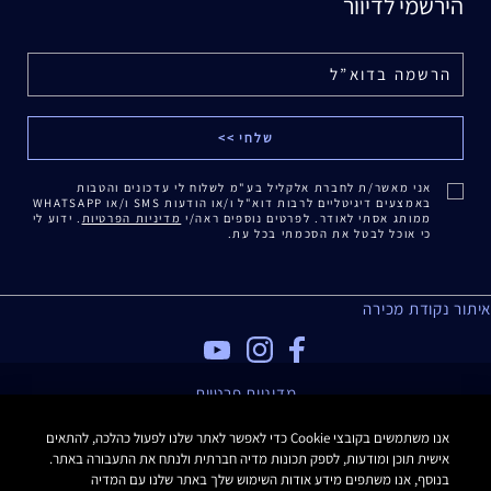
הירשמי לדיוור
אני מאשר/ת לחברת אלקליל בע"מ לשלוח לי עדכונים והטבות
באמצעים דיגיטליים לרבות דוא"ל ו/או הודעות SMS ו/או WHATSAPP
ממותג אסתי לאודר. לפרטים נוספים ראה/י
מדיניות הפרטיות
. ידוע לי
כי אוכל לבטל את הסכמתי בכל עת.
איתור נקודת מכירה
מדיניות פרטיות
תנאי שימוש
אנו משתמשים בקובצי Cookie כדי לאפשר לאתר שלנו לפעול כהלכה, להתאים
תקנון האתר
אישית תוכן ומודעות, לספק תכונות מדיה חברתית ולנתח את התעבורה באתר.
תקנון Estee E-List
בנוסף, אנו משתפים מידע אודות השימוש שלך באתר שלנו עם המדיה