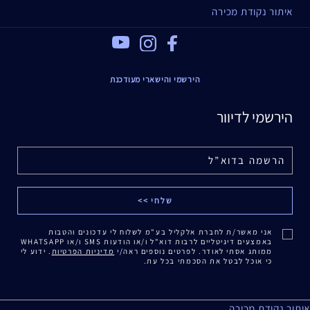
איתור נקודת מכירה
Youtube
Instagram
Facebook
הירשמי והישארי מעודכנת
הירשמי לדיוור
אני מאשר/ת לחברת אלקליל בע"מ לשלוח לי עדכונים והטבות
באמצעים דיגיטליים לרבות דוא"ל ו/או הודעות SMS ו/או WHATSAPP
ממותג אסתי לאודר. לפרטים נוספים ראה/י
מדיניות הפרטיות
. ידוע לי
כי אוכל לבטל את הסכמתי בכל עת.
איתור נקודת מכירה